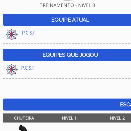
TREINAMENTO - NíVEL 3
EQUIPE ATUAL
P.C.S.F.
EQUIPES QUE JOGOU
P.C.S.F.
ESC
CHUTEIRA
NÍVEL 1
NÍVEL 2