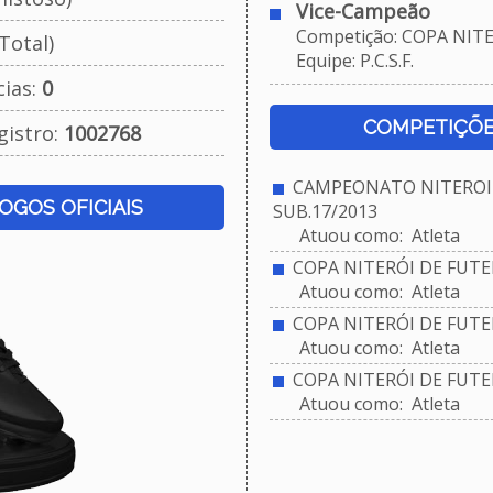
Vice-Campeão
Competição: COPA NITER
Total)
Equipe: P.C.S.F.
cias:
0
COMPETIÇÕE
gistro:
1002768
CAMPEONATO NITEROIE
JOGOS OFICIAIS
SUB.17/2013
Atuou como: Atleta
COPA NITERÓI DE FUTEB
Atuou como: Atleta
COPA NITERÓI DE FUTEB
Atuou como: Atleta
COPA NITERÓI DE FUTEB
Atuou como: Atleta