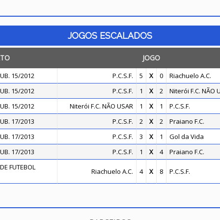
JOGOS ESCALADOS
TO
JOGO
UB. 15/2012
P.C.S.F.
5
X
0
Riachuelo A.C.
UB. 15/2012
P.C.S.F.
1
X
2
Niterói F.C. NÃO
UB. 15/2012
Niterói F.C. NÃO USAR
1
X
1
P.C.S.F.
UB. 17/2013
P.C.S.F.
2
X
2
Praiano F.C.
UB. 17/2013
P.C.S.F.
3
X
1
Gol da Vida
UB. 17/2013
P.C.S.F.
1
X
4
Praiano F.C.
DE FUTEBOL
Riachuelo A.C.
4
X
8
P.C.S.F.