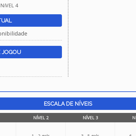
NíVEL 4
TUAL
onibilidade
E JOGOU
ESCALA DE NÍVEIS
NÍVEL 2
NÍVEL 3
N
1 - 2 gols
3 - 5 gols
6 -