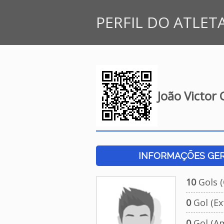
PERFIL DO ATLET
João Victor
INFORMAÇÕES GERA
10
Gols (O
0
Gol (Ext
0
Gol (Am