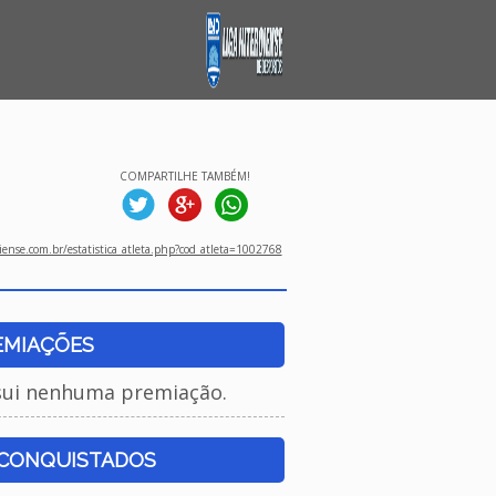
COMPARTILHE TAMBÉM!
ense.com.br/estatistica_atleta.php?cod_atleta=1002768
EMIAÇÕES
sui nenhuma premiação.
 CONQUISTADOS