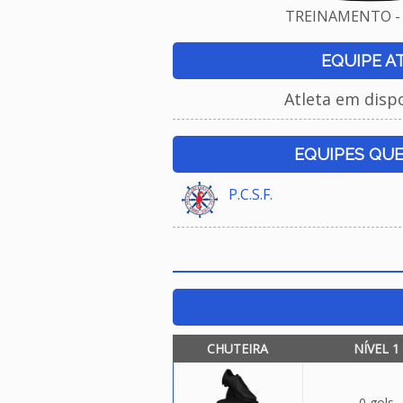
TREINAMENTO - 
EQUIPE A
Atleta em disp
EQUIPES QU
P.C.S.F.
CHUTEIRA
NÍVEL 1
0 gols