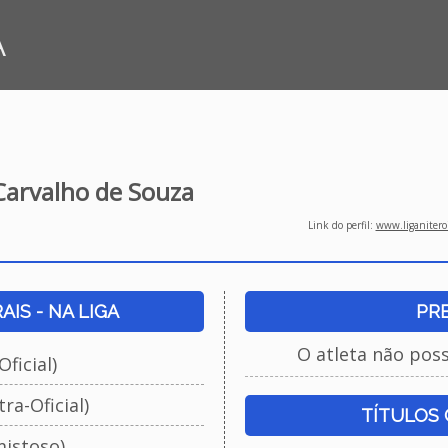
A
 Carvalho de Souza
Link do perfil:
www.liganiteroi
IS - NA LIGA
PR
O atleta não pos
ficial)
ra-Oficial)
TÍTULOS
istoso)