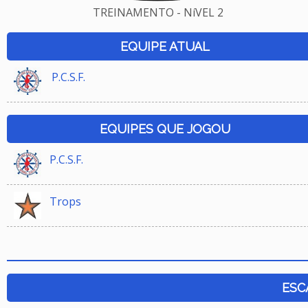
TREINAMENTO - NíVEL 2
EQUIPE ATUAL
P.C.S.F.
EQUIPES QUE JOGOU
P.C.S.F.
Trops
ESC