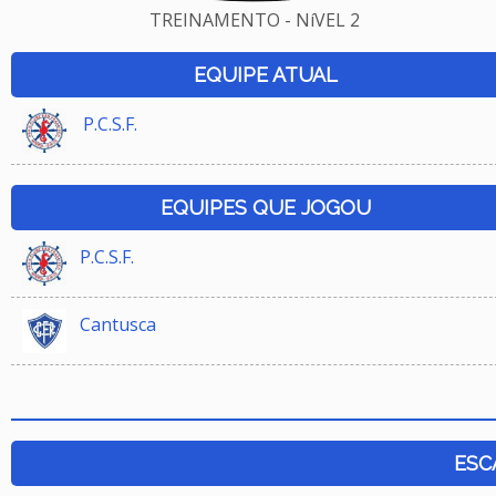
TREINAMENTO - NíVEL 2
EQUIPE ATUAL
P.C.S.F.
EQUIPES QUE JOGOU
P.C.S.F.
Cantusca
ESC