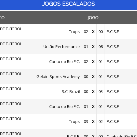
JOGOS ESCALADOS
TO
JOGO
DE FUTEBOL
Trops
02
X
00
P.C.S.F.
DE FUTEBOL
União Performance
01
X
08
P.C.S.F.
DE FUTEBOL
Canto do Rio F.C.
02
X
01
P.C.S.F.
DE FUTEBOL
Gelain Sports Academy
00
X
01
P.C.S.F.
DE FUTEBOL
S.C. Brazil
00
X
03
P.C.S.F.
DE FUTEBOL
Canto do Rio F.C.
01
X
01
P.C.S.F.
DE FUTEBOL
Trops
03
X
02
P.C.S.F.
DE FUTEBOL
P.C.S.F.
00
X
00
Canto do Rio F.C