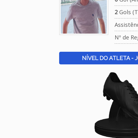
2
Gols (T
Assistên
Nº de Re
NÍVEL DO ATLETA - 