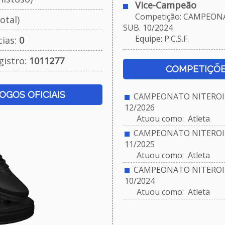
Vice-Campeão
Competição: CAMPEONA
otal)
SUB. 10/2024
Equipe: P.C.S.F.
cias:
0
gistro:
1011277
COMPETIÇÕE
JOGOS OFICIAIS
CAMPEONATO NITEROIE
12/2026
Atuou como: Atleta
CAMPEONATO NITEROIE
11/2025
Atuou como: Atleta
CAMPEONATO NITEROIE
10/2024
Atuou como: Atleta