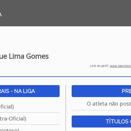
A
que Lima Gomes
Link do perfil:
www.liganiteroi
IS - NA LIGA
PR
O atleta não pos
icial)
ra-Oficial)
TÍTULOS
istoso)