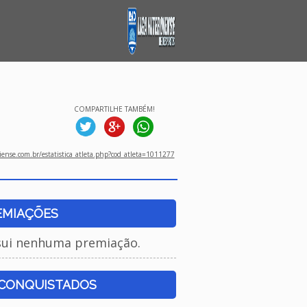
COMPARTILHE TAMBÉM!
ense.com.br/estatistica_atleta.php?cod_atleta=1011277
EMIAÇÕES
sui nenhuma premiação.
 CONQUISTADOS