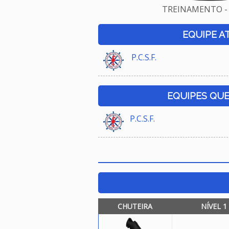
TREINAMENTO - 
EQUIPE A
P.C.S.F.
EQUIPES QU
P.C.S.F.
CHUTEIRA
NÍVEL 1