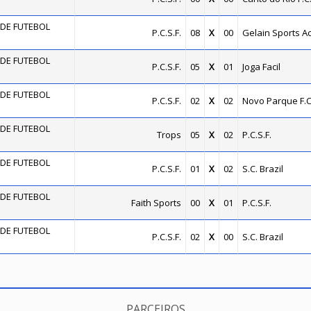
DE FUTEBOL
P.C.S.F.
08
X
00
Gelain Sports 
DE FUTEBOL
P.C.S.F.
05
X
01
Joga Facil
DE FUTEBOL
P.C.S.F.
02
X
02
Novo Parque F.C
DE FUTEBOL
Trops
05
X
02
P.C.S.F.
DE FUTEBOL
P.C.S.F.
01
X
02
S.C. Brazil
DE FUTEBOL
Faith Sports
00
X
01
P.C.S.F.
DE FUTEBOL
P.C.S.F.
02
X
00
S.C. Brazil
PARCEIROS