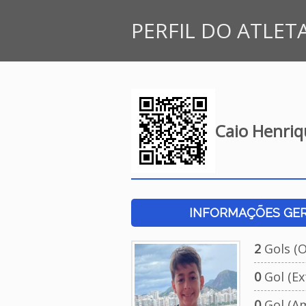
PERFIL DO ATLET
Caio Henri
INFORMAÇÕES GERA
2
Gols (Of
0
Gol (Ext
0
Gol (Am