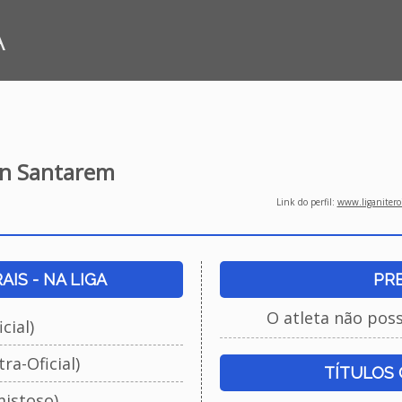
A
en Santarem
Link do perfil:
www.liganiteroi
IS - NA LIGA
PR
O atleta não pos
cial)
ra-Oficial)
TÍTULOS
istoso)