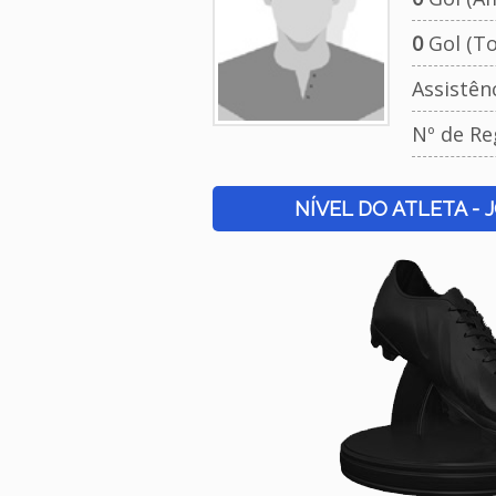
0
Gol (To
Assistên
Nº de Re
NÍVEL DO ATLETA - 