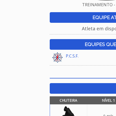
TREINAMENTO - 
EQUIPE A
Atleta em disp
EQUIPES QU
P.C.S.F.
CHUTEIRA
NÍVEL 1
0 gols