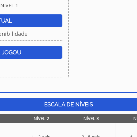
NíVEL 1
TUAL
onibilidade
E JOGOU
ESCALA DE NÍVEIS
NÍVEL 2
NÍVEL 3
N
1 - 2 gols
3 - 5 gols
6 -