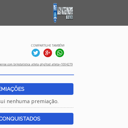
COMPARTILHE TAMBÉM!
ense.com.br/estatistica_atleta.php?cod_atleta=1004279
EMIAÇÕES
sui nenhuma premiação.
 CONQUISTADOS