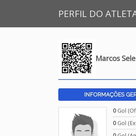
PERFIL DO ATLET
Marcos Sel
INFORMAÇÕES GERA
0
Gol (Ofi
0
Gol (Ext
0
Gol (Am