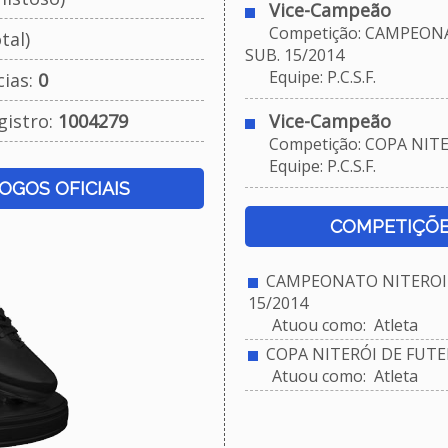
Vice-Campeão
Competição: CAMPEONA
tal)
SUB. 15/2014
Equipe: P.C.S.F.
cias:
0
gistro:
1004279
Vice-Campeão
Competição: COPA NITER
Equipe: P.C.S.F.
JOGOS OFICIAIS
COMPETIÇÕE
CAMPEONATO NITEROIE
15/2014
Atuou como: Atleta
COPA NITERÓI DE FUTEB
Atuou como: Atleta