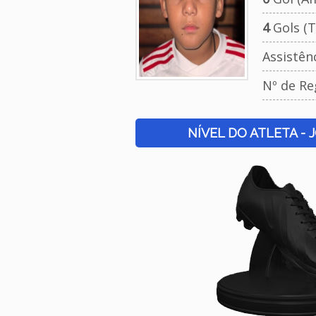
4
Gols (T
Assistên
Nº de Re
NÍVEL DO ATLETA - 