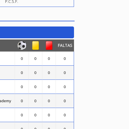
P.C.S.F.
FALTAS
0
0
0
0
0
0
0
0
0
0
0
0
cademy
0
0
0
0
0
0
0
0