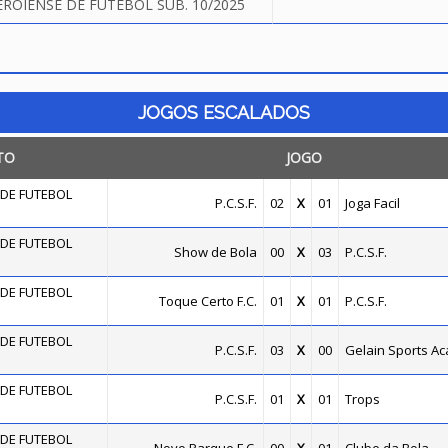
OIENSE DE FUTEBOL SUB. 10/2025
JOGOS ESCALADOS
TO
JOGO
DE FUTEBOL
P.C.S.F.
02
X
01
Joga Facil
DE FUTEBOL
Show de Bola
00
X
03
P.C.S.F.
DE FUTEBOL
Toque Certo F.C.
01
X
01
P.C.S.F.
DE FUTEBOL
P.C.S.F.
03
X
00
Gelain Sports A
DE FUTEBOL
P.C.S.F.
01
X
01
Trops
DE FUTEBOL