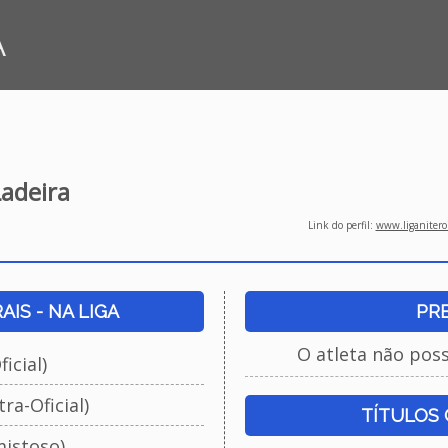
A
Ladeira
Link do perfil:
www.liganiteroi
IS - NA LIGA
PR
O atleta não pos
icial)
ra-Oficial)
TÍTULOS
istoso)