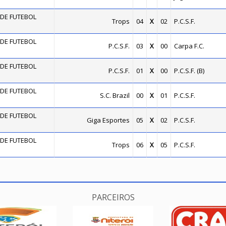
DE FUTEBOL
Trops
04
X
02
P.C.S.F.
DE FUTEBOL
P.C.S.F.
03
X
00
Carpa F.C.
DE FUTEBOL
P.C.S.F.
01
X
00
P.C.S.F. (B)
DE FUTEBOL
S.C. Brazil
00
X
01
P.C.S.F.
DE FUTEBOL
Giga Esportes
05
X
02
P.C.S.F.
DE FUTEBOL
Trops
06
X
05
P.C.S.F.
PARCEIROS