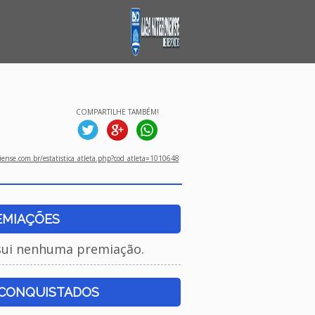
COMPARTILHE TAMBÉM!
ense.com.br/estatistica_atleta.php?cod_atleta=1010648
EMIAÇÕES
sui nenhuma premiação.
 CONQUISTADOS