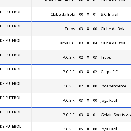
Novo Parque F.C.
00
X
01
Clube da Bola
DE FUTEBOL
Clube da Bola
00
X
01
S.C. Brazil
DE FUTEBOL
Trops
03
X
00
Clube da Bola
DE FUTEBOL
Carpa F.C.
03
X
04
Clube da Bola
DE FUTEBOL
P.C.S.F.
02
X
03
Trops
DE FUTEBOL
P.C.S.F.
03
X
02
Carpa F.C.
DE FUTEBOL
P.C.S.F.
02
X
00
Independente
DE FUTEBOL
P.C.S.F.
03
X
00
Joga Facil
DE FUTEBOL
P.C.S.F.
03
X
01
Gelain Sports A
DE FUTEBOL
P.C.S.F.
05
X
00
Joga Facil