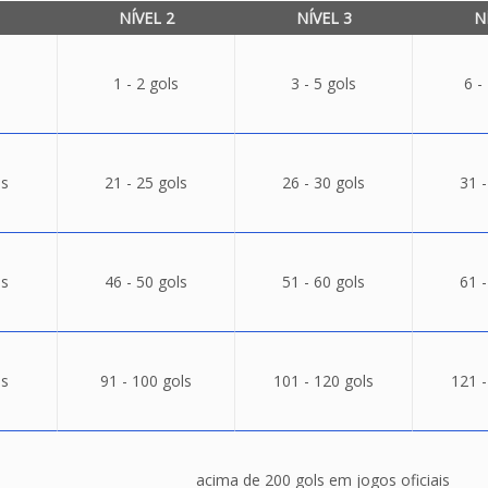
NÍVEL 2
NÍVEL 3
N
1 - 2 gols
3 - 5 gols
6 -
ls
21 - 25 gols
26 - 30 gols
31 -
ls
46 - 50 gols
51 - 60 gols
61 -
ls
91 - 100 gols
101 - 120 gols
121 -
acima de 200 gols em jogos oficiais