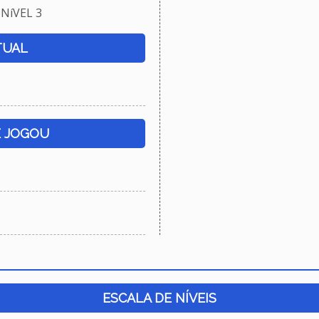
NíVEL 3
TUAL
E JOGOU
ESCALA DE NÍVEIS