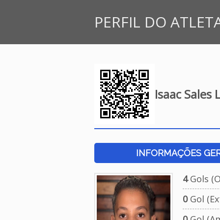
PERFIL DO ATLET
Isaac Sales 
INFORMAÇÕES GERA
4
Gols (Of
0
Gol (Ext
0
Gol (Am