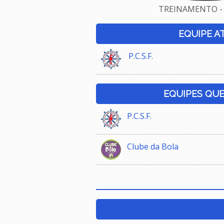
TREINAMENTO - 
EQUIPE A
P.C.S.F.
EQUIPES QU
P.C.S.F.
Clube da Bola