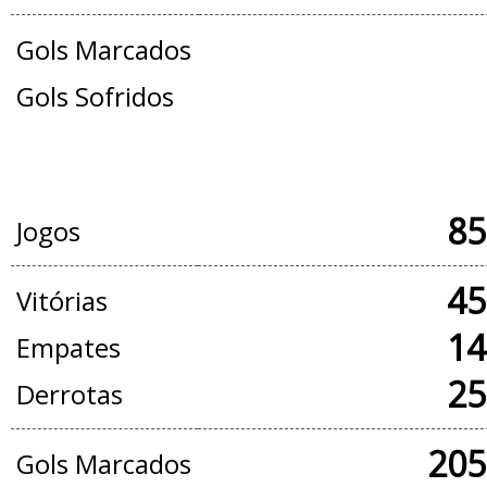
Gols Marcados
Gols Sofridos
JOGOS OFICIAIS + AMISTOSOS
85
Jogos
45
Vitórias
14
Empates
25
Derrotas
205
Gols Marcados