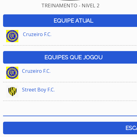
TREINAMENTO - NíVEL 2
EQUIPE ATUAL
Cruzeiro F.C.
EQUIPES QUE JOGOU
Cruzeiro F.C.
Street Boy F.C.
ESC