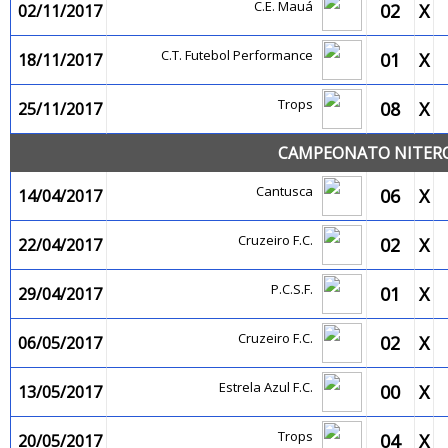
C.E. Mauá
02
X
02/11/2017
C.T. Futebol Performance
01
X
18/11/2017
Trops
08
X
25/11/2017
CAMPEONATO NITEROI
Cantusca
06
X
14/04/2017
Cruzeiro F.C.
02
X
22/04/2017
P.C.S.F.
01
X
29/04/2017
Cruzeiro F.C.
02
X
06/05/2017
Estrela Azul F.C.
00
X
13/05/2017
Trops
04
X
20/05/2017