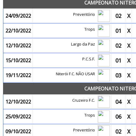
CAMPEONATO NITEROI
Preventório
02
X
24/09/2022
Trops
01
X
22/10/2022
Largo da Paz
02
X
12/10/2022
P.C.S.F.
01
X
15/10/2022
Niterói F.C. NÃO USAR
03
X
19/11/2022
CAMPEONATO NITEROI
Cruzeiro F.C.
04
X
12/10/2022
Trops
06
X
25/09/2022
Preventório
02
X
09/10/2022