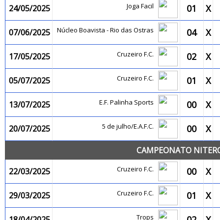
Joga Facil
01
X
24/05/2025
Núcleo Boavista - Rio das Ostras
04
X
07/06/2025
Cruzeiro F.C.
02
X
17/05/2025
Cruzeiro F.C.
01
X
05/07/2025
E.F. Palinha Sports
00
X
13/07/2025
5 de julho/E.A.F.C.
00
X
20/07/2025
CAMPEONATO NITEROI
Cruzeiro F.C.
00
X
22/03/2025
Cruzeiro F.C.
01
X
29/03/2025
Trops
02
X
18/04/2025