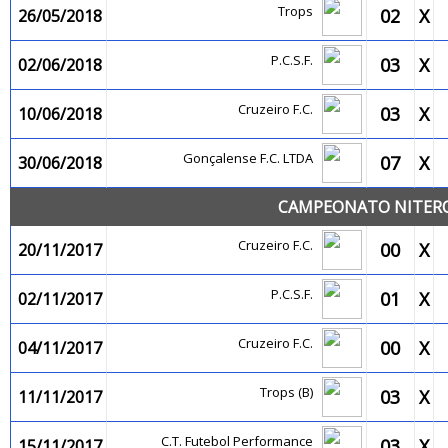
Trops
02
X
26/05/2018
P.C.S.F.
03
X
02/06/2018
Cruzeiro F.C.
03
X
10/06/2018
Gonçalense F.C. LTDA
07
X
30/06/2018
CAMPEONATO NITEROI
Cruzeiro F.C.
00
X
20/11/2017
P.C.S.F.
01
X
02/11/2017
Cruzeiro F.C.
00
X
04/11/2017
Trops (B)
03
X
11/11/2017
C.T. Futebol Performance
03
X
15/11/2017