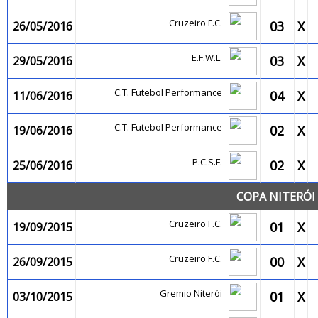
Cruzeiro F.C.
03
X
26/05/2016
E.F.W.L.
03
X
29/05/2016
C.T. Futebol Performance
04
X
11/06/2016
C.T. Futebol Performance
02
X
19/06/2016
P.C.S.F.
02
X
25/06/2016
COPA NITERÓI 
Cruzeiro F.C.
01
X
19/09/2015
Cruzeiro F.C.
00
X
26/09/2015
Gremio Niterói
01
X
03/10/2015