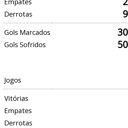
2
Empates
9
Derrotas
30
Gols Marcados
50
Gols Sofridos
AMISTOSOS
Jogos
Vitórias
Empates
Derrotas