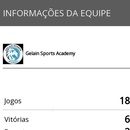
INFORMAÇÕES DA EQUIPE
Gelain Sports Academy
JOGOS OFICIAIS
18
Jogos
6
Vitórias