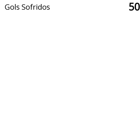
50
Gols Sofridos