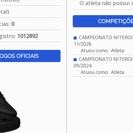
O atleta não possui 
tal)
COMPETIÇÕE
cias:
0
gistro:
1012892
CAMPEONATO NITEROIE
11/2026
Atuou como: Atleta
JOGOS OFICIAIS
CAMPEONATO NITEROIE
09/2024
Atuou como: Atleta