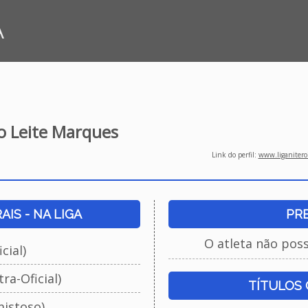
A
o Leite Marques
Link do perfil:
www.liganiteroi
IS - NA LIGA
PR
O atleta não pos
cial)
ra-Oficial)
TÍTULOS
istoso)