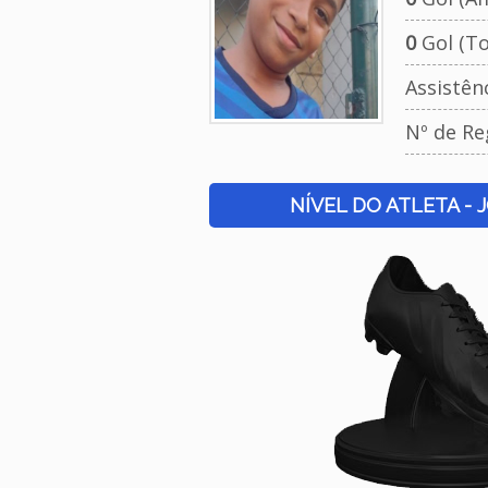
0
Gol (To
Assistên
Nº de Re
NÍVEL DO ATLETA - 