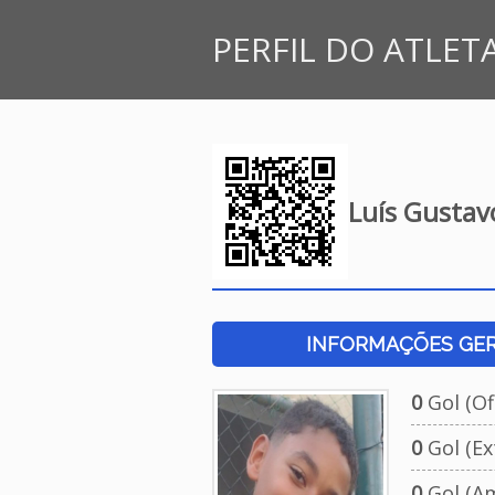
PERFIL DO ATLET
Luís Gustav
INFORMAÇÕES GERA
0
Gol (Ofi
0
Gol (Ext
0
Gol (Am