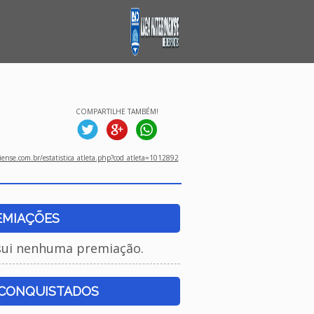
COMPARTILHE TAMBÉM!
ense.com.br/estatistica_atleta.php?cod_atleta=1012892
EMIAÇÕES
sui nenhuma premiação.
 CONQUISTADOS