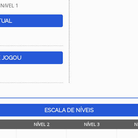
NíVEL 1
TUAL
E JOGOU
ESCALA DE NÍVEIS
NÍVEL 2
NÍVEL 3
N