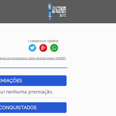
COMPARTILHE TAMBÉM!
ense.com.br/estatistica_atleta.php?cod_atleta=1009897
EMIAÇÕES
sui nenhuma premiação.
 CONQUISTADOS