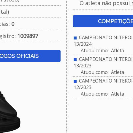
O atleta não possui 
tal)
COMPETIÇÕE
cias:
0
gistro:
1009897
CAMPEONATO NITEROIE
13/2024
Atuou como: Atleta
JOGOS OFICIAIS
CAMPEONATO NITEROIE
13/2023
Atuou como: Atleta
CAMPEONATO NITEROIE
12/2023
Atuou como: Atleta