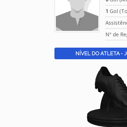
1
Gol (To
Assistên
Nº de Re
NÍVEL DO ATLETA - 