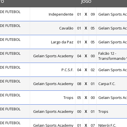
TO
JOGO
DE FUTEBOL
Independente
01
X
09
Gelain Sports A
DE FUTEBOL
Cavalão
01
X
05
Gelain Sports A
DE FUTEBOL
Largo da Paz
01
X
05
Gelain Sports A
DE FUTEBOL
Falcão 12 -
Gelain Sports Academy
04
X
00
Transformando 
DE FUTEBOL
P.C.S.F.
04
X
02
Gelain Sports A
DE FUTEBOL
Gelain Sports Academy
08
X
01
Carpa F.C.
DE FUTEBOL
Trops
05
X
00
Gelain Sports A
DE FUTEBOL
Gelain Sports Academy
00
X
01
Trops
DE FUTEBOL
Gelain Sports Academy
01
X
07
Niterói F.C.