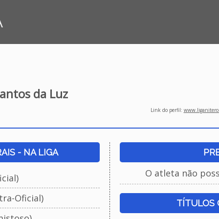
A
antos da Luz
Link do perfil:
www.liganiteroi
IS - NA LIGA
PR
O atleta não pos
cial)
ra-Oficial)
TÍTULOS
istoso)