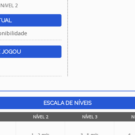
NíVEL 2
TUAL
onibilidade
E JOGOU
ESCALA DE NÍVEIS
NÍVEL 2
NÍVEL 3
N
1 - 2 gols
3 - 5 gols
6 -