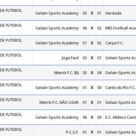
DE FUTEBOL
Gelain Sports Academy
03
X
01
Herdade
DE FUTEBOL
Gelain Sports Academy
06
X
02
RB5 Football Ac
DE FUTEBOL
Gelain Sports Academy
01
X
02
Carpa F.C.
DE FUTEBOL
Joga Facil
03
X
01
Gelain Sports A
DE FUTEBOL
Niterói F.C. (B)
03
X
04
Gelain Sports A
DE FUTEBOL
Gelain Sports Academy
01
X
00
Canto do Rio F.C.
DE FUTEBOL
Niterói F.C. NÃO USAR
01
X
01
Gelain Sports A
DE FUTEBOL
Gelain Sports Academy
06
X
00
E.C. Atlético Cari
DE FUTEBOL
P.C.S.F.
01
X
01
Gelain Sports A