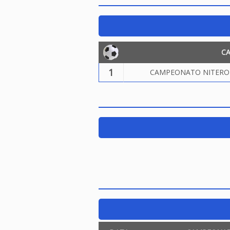
C
1
CAMPEONATO NITEROIE