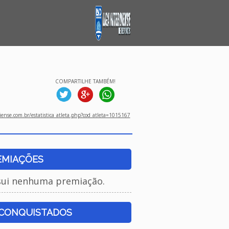
COMPARTILHE TAMBÉM!
ense.com.br/estatistica_atleta.php?cod_atleta=1015167
EMIAÇÕES
sui nenhuma premiação.
 CONQUISTADOS