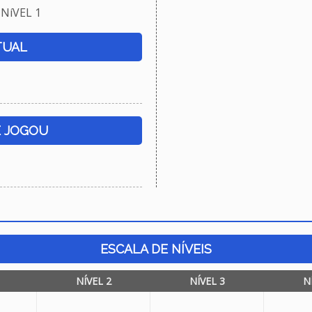
NíVEL 1
TUAL
E JOGOU
ESCALA DE NÍVEIS
NÍVEL 2
NÍVEL 3
N