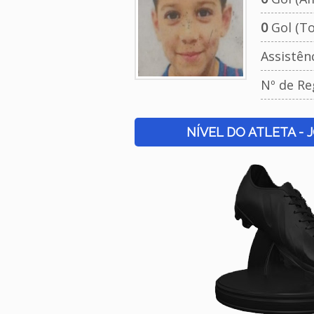
0
Gol (To
Assistên
Nº de Re
NÍVEL DO ATLETA - 