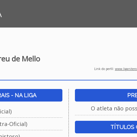
A
eu de Mello
Link do perfil:
www.liganiteroi
IS - NA LIGA
PR
O atleta não pos
cial)
ra-Oficial)
TÍTULOS
istoso)