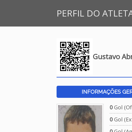
PERFIL DO ATLET
Gustavo Abr
INFORMAÇÕES GERA
0
Gol (Ofi
0
Gol (Ext
0
Gol (Am