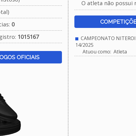
O atleta não possui 
tal)
COMPETIÇÕE
cias:
0
gistro:
1015167
CAMPEONATO NITEROIE
14/2025
Atuou como: Atleta
JOGOS OFICIAIS