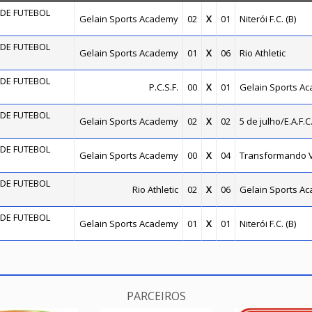
DE FUTEBOL
Gelain Sports Academy
02
X
01
Niterói F.C. (B)
DE FUTEBOL
Gelain Sports Academy
01
X
06
Rio Athletic
DE FUTEBOL
P.C.S.F.
00
X
01
Gelain Sports A
DE FUTEBOL
Gelain Sports Academy
02
X
02
5 de julho/E.A.F.C
DE FUTEBOL
Gelain Sports Academy
00
X
04
Transformando 
DE FUTEBOL
Rio Athletic
02
X
06
Gelain Sports A
DE FUTEBOL
Gelain Sports Academy
01
X
01
Niterói F.C. (B)
PARCEIROS