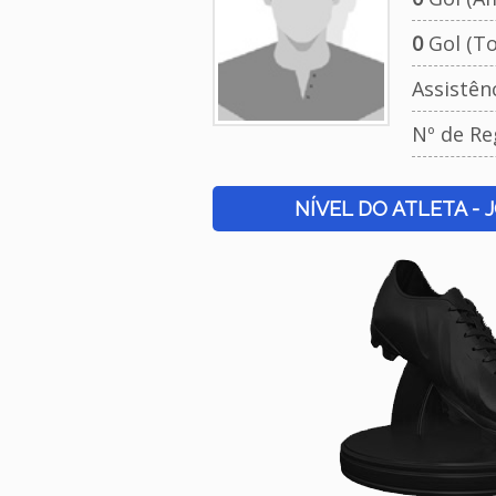
0
Gol (To
Assistên
Nº de Re
NÍVEL DO ATLETA - 