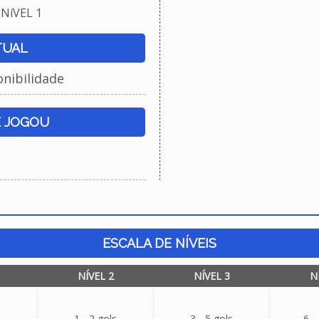
NíVEL 1
TUAL
onibilidade
E JOGOU
ESCALA DE NÍVEIS
NÍVEL 2
NÍVEL 3
N
1 - 2 gols
3 - 5 gols
6 -