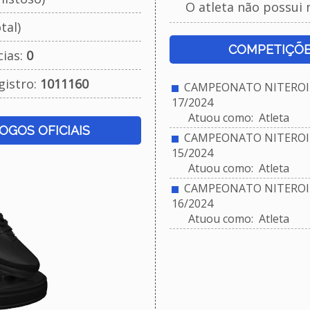
O atleta não possui 
tal)
COMPETIÇÕE
cias:
0
gistro:
1011160
CAMPEONATO NITEROIE
17/2024
Atuou como: Atleta
JOGOS OFICIAIS
CAMPEONATO NITEROIE
15/2024
Atuou como: Atleta
CAMPEONATO NITEROIE
16/2024
Atuou como: Atleta