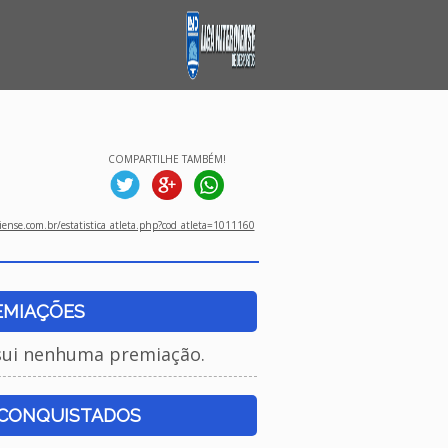
COMPARTILHE TAMBÉM!
ense.com.br/estatistica_atleta.php?cod_atleta=1011160
EMIAÇÕES
sui nenhuma premiação.
 CONQUISTADOS