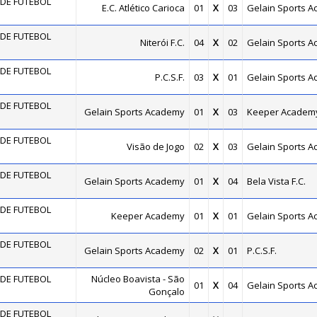
DE FUTEBOL
E.C. Atlético Carioca
01
X
03
Gelain Sports 
DE FUTEBOL
Niterói F.C.
04
X
02
Gelain Sports 
DE FUTEBOL
P.C.S.F.
03
X
01
Gelain Sports 
DE FUTEBOL
Gelain Sports Academy
01
X
03
Keeper Academ
DE FUTEBOL
Visão de Jogo
02
X
03
Gelain Sports 
DE FUTEBOL
Gelain Sports Academy
01
X
04
Bela Vista F.C.
DE FUTEBOL
Keeper Academy
01
X
01
Gelain Sports 
DE FUTEBOL
Gelain Sports Academy
02
X
01
P.C.S.F.
DE FUTEBOL
Núcleo Boavista - São
01
X
04
Gelain Sports 
Gonçalo
DE FUTEBOL