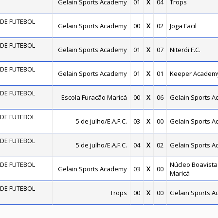
Gelain Sports Academy
01
X
04
Trops
DE FUTEBOL
Gelain Sports Academy
00
X
02
Joga Facil
DE FUTEBOL
Gelain Sports Academy
01
X
07
Niterói F.C.
DE FUTEBOL
Gelain Sports Academy
01
X
01
Keeper Academ
DE FUTEBOL
Escola Furacão Maricá
00
X
06
Gelain Sports 
DE FUTEBOL
5 de julho/E.A.F.C.
03
X
00
Gelain Sports 
DE FUTEBOL
5 de julho/E.A.F.C.
04
X
02
Gelain Sports 
DE FUTEBOL
Núcleo Boavista 
Gelain Sports Academy
03
X
00
Maricá
DE FUTEBOL
Trops
00
X
00
Gelain Sports 