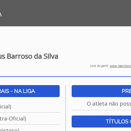
A
s Barroso da Silva
Link do perfil:
www.liganiteroi
IS - NA LIGA
PR
O atleta não pos
cial)
ra-Oficial)
TÍTULOS
istoso)