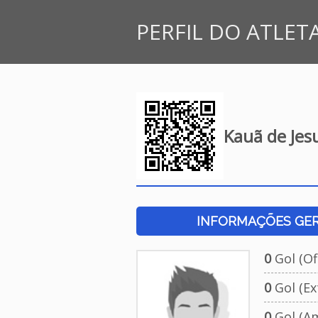
PERFIL DO ATLET
Kauã de Jesu
INFORMAÇÕES GERA
0
Gol (Ofi
0
Gol (Ext
0
Gol (Am