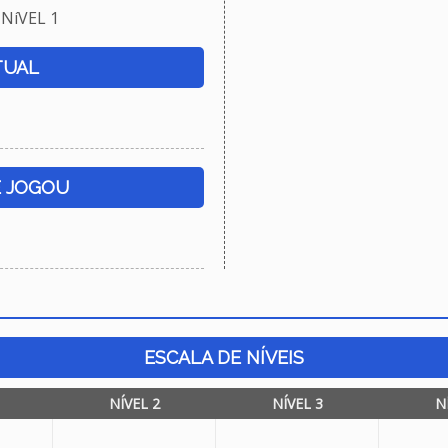
NíVEL 1
TUAL
E JOGOU
ESCALA DE NÍVEIS
NÍVEL 2
NÍVEL 3
N