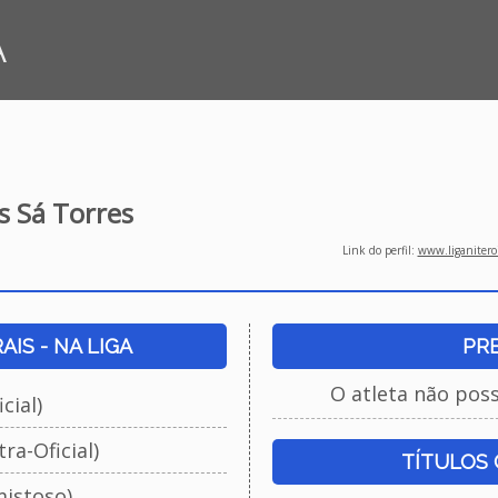
A
 Sá Torres
Link do perfil:
www.liganiteroi
IS - NA LIGA
PR
O atleta não pos
cial)
ra-Oficial)
TÍTULOS
istoso)