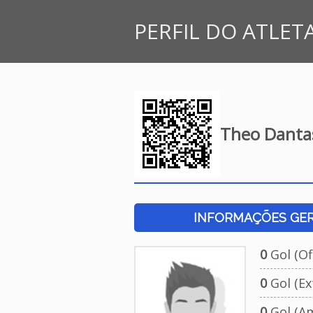
PERFIL DO ATLET
Theo Dantas
INFORMAÇÕES GERA
0
Gol (Ofi
0
Gol (Ext
0
Gol (Am