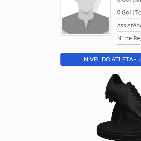
0
Gol (To
Assistên
Nº de Re
NÍVEL DO ATLETA - 