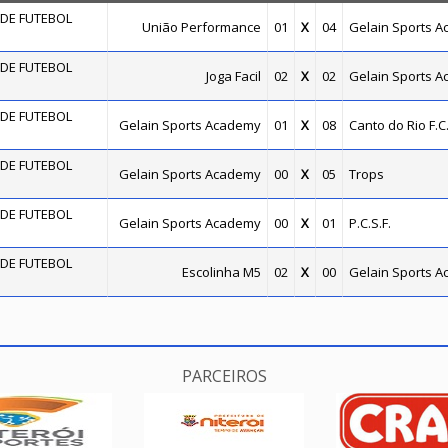
DE FUTEBOL
União Performance
01
X
04
Gelain Sports 
DE FUTEBOL
Joga Facil
02
X
02
Gelain Sports 
DE FUTEBOL
Gelain Sports Academy
01
X
08
Canto do Rio F.C
DE FUTEBOL
Gelain Sports Academy
00
X
05
Trops
DE FUTEBOL
Gelain Sports Academy
00
X
01
P.C.S.F.
DE FUTEBOL
Escolinha M5
02
X
00
Gelain Sports 
PARCEIROS