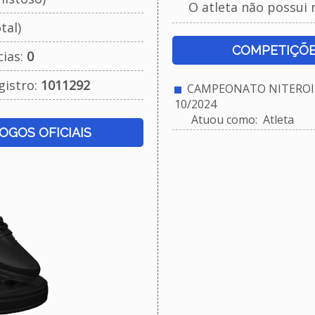
O atleta não possui 
tal)
COMPETIÇÕE
cias:
0
gistro:
1011292
CAMPEONATO NITEROIE
10/2024
Atuou como: Atleta
JOGOS OFICIAIS