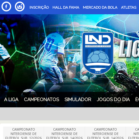
INSCRIÇÃO
HALL DA FAMA
MERCADO DA BOLA
ATLETAS
A LIGA
CAMPEONATOS
SIMULADOR
JOGOS DO DIA
E
CAMPEONATO
CAMPEONATO
CAMPEONATO
C
NITEROIENSE DE
NITEROIENSE DE
NITEROIENSE DE
NIT
FUTEBOL SUB. 12/2026
FUTEBOL SUB. 14/2026
FUTEBOL SUB. 14/2026
FUTEB