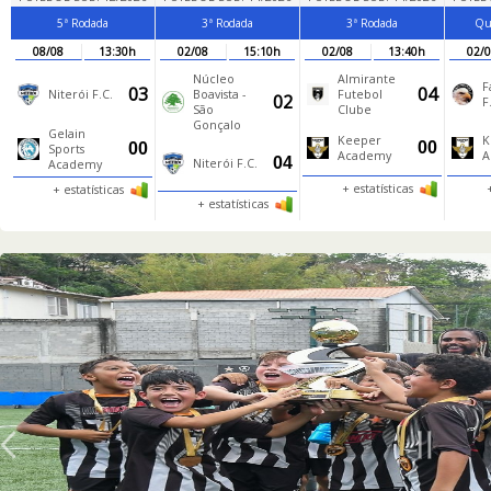
5ª Rodada
3ª Rodada
3ª Rodada
Qua
08/08
13:30h
02/08
15:10h
02/08
13:40h
02/
Núcleo
Almirante
F
03
04
Niterói F.C.
Boavista -
Futebol
02
F
São
Clube
Gonçalo
Gelain
Keeper
K
00
00
Sports
Academy
A
04
Niterói F.C.
Academy
+ estatísticas
+ estatísticas
+ estatísticas