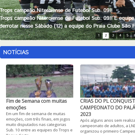
Trops campeão Niteroiense de Futebol Sub. 09!!
Trops campeão Niteroiense de Futebol Sub. 09!! E equip
derrotar nesse Sábado (12) a equipe do Praia Clube São 
1
2
3
4
5
NOTÍCIAS
Fim de Semana com muitas
CRIAS DO PL CONQUIS
emoções
CAMPEONATO DO PALÁ
Em um fim de semana de muitas
2023
emoções, com três finais, em jogos
Após alguns anos sem realiz
muito disputados nas categorias
campeonato de adultos, a LN
Sub. 10 entre as equipes do Trops e
organizou o primeiro Campe