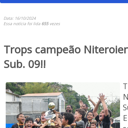
Data: 16/10/2024
Essa notícia foi lida
655
vezes
Trops campeão Niteroien
Sub. 09!!
N
S
E