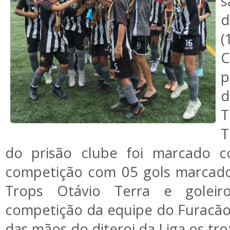
s
d
(
C
p
d
T
T
do prisão clube foi marcado co
competição com 05 gols marcado
Trops Otávio Terra e golei
competição da equipe do Furacão
das mãos do diteroi da Liga os tr