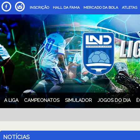
INSCRIÇÃO
HALL DA FAMA
MERCADO DA BOLA
ATLETAS
A LIGA
CAMPEONATOS
SIMULADOR
JOGOS DO DIA
E
NOTÍCIAS