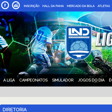
INSCRIÇÃO
HALL DA FAMA
MERCADO DA BOLA
ATLETAS
A LIGA
CAMPEONATOS
SIMULADOR
JOGOS DO DIA
E
DIRETORIA