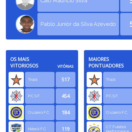
Caio Mauricio Silva
Pablo Junior da Silva Azevedo
OS MAIS
MAIORES
VITORIOSOS
PONTUADORES
VITÓRIAS
517
Trops
Trops
454
P.C.S.F.
P.C.S.F.
184
Cruzeiro F.C.
Cruzeiro F.C.
C.T. Futebol
119
Niterói F.C.
Performance