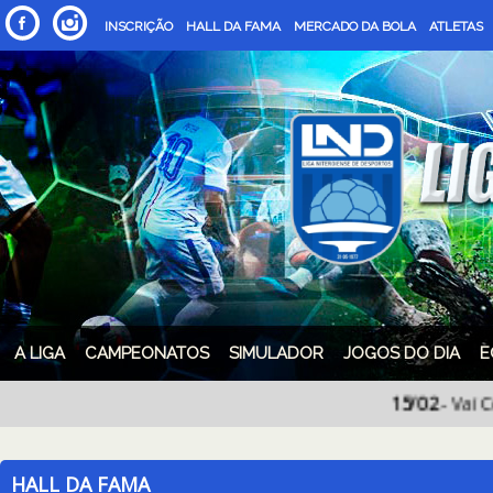
INSCRIÇÃO
HALL DA FAMA
MERCADO DA BOLA
ATLETAS
A LIGA
CAMPEONATOS
SIMULADOR
JOGOS DO DIA
E
15/02
- Vai Começar!! 
HALL DA FAMA