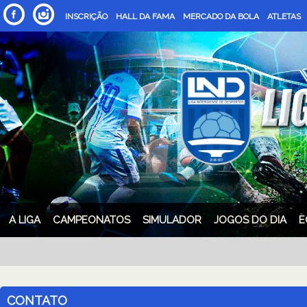
INSCRIÇÃO
HALL DA FAMA
MERCADO DA BOLA
ATLETAS
A LIGA
CAMPEONATOS
SIMULADOR
JOGOS DO DIA
E
CONTATO