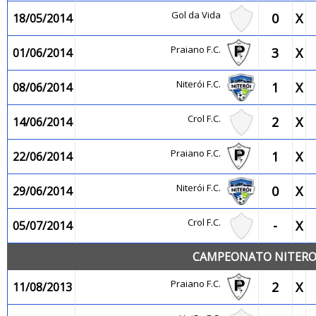
Gol da Vida
0
X
18/05/2014
Praiano F.C.
3
X
01/06/2014
Niterói F.C.
1
X
08/06/2014
Crol F.C.
2
X
14/06/2014
Praiano F.C.
1
X
22/06/2014
Niterói F.C.
0
X
29/06/2014
Crol F.C.
-
X
05/07/2014
CAMPEONATO NITEROI
Praiano F.C.
2
X
11/08/2013