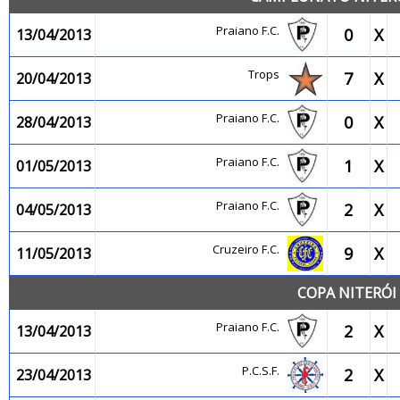
Praiano F.C.
0
X
13/04/2013
Trops
7
X
20/04/2013
Praiano F.C.
0
X
28/04/2013
Praiano F.C.
1
X
01/05/2013
Praiano F.C.
2
X
04/05/2013
Cruzeiro F.C.
9
X
11/05/2013
COPA NITERÓI 
Praiano F.C.
2
X
13/04/2013
P.C.S.F.
2
X
23/04/2013