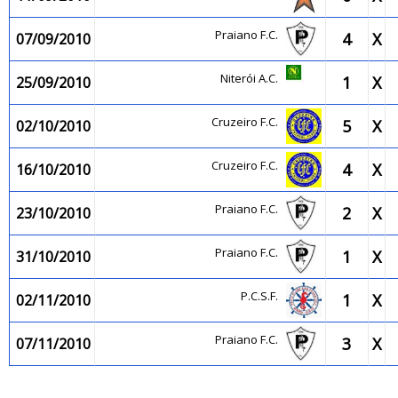
Praiano F.C.
4
X
07/09/2010
Niterói A.C.
1
X
25/09/2010
Cruzeiro F.C.
5
X
02/10/2010
Cruzeiro F.C.
4
X
16/10/2010
Praiano F.C.
2
X
23/10/2010
Praiano F.C.
1
X
31/10/2010
P.C.S.F.
1
X
02/11/2010
Praiano F.C.
3
X
07/11/2010