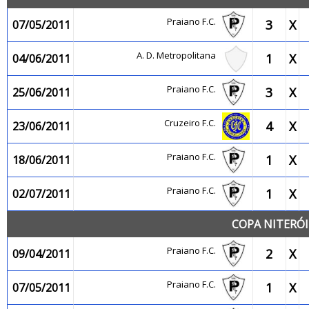
Praiano F.C.
3
X
07/05/2011
A. D. Metropolitana
1
X
04/06/2011
Praiano F.C.
3
X
25/06/2011
Cruzeiro F.C.
4
X
23/06/2011
Praiano F.C.
1
X
18/06/2011
Praiano F.C.
1
X
02/07/2011
COPA NITERÓI
Praiano F.C.
2
X
09/04/2011
Praiano F.C.
1
X
07/05/2011