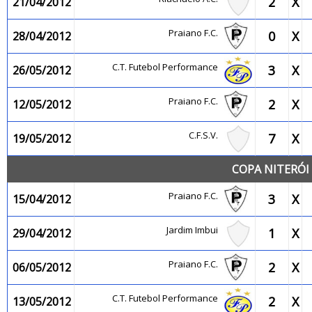
2
X
21/04/2012
Praiano F.C.
0
X
28/04/2012
C.T. Futebol Performance
3
X
26/05/2012
Praiano F.C.
2
X
12/05/2012
C.F.S.V.
7
X
19/05/2012
COPA NITERÓI 
Praiano F.C.
3
X
15/04/2012
Jardim Imbui
1
X
29/04/2012
Praiano F.C.
2
X
06/05/2012
C.T. Futebol Performance
2
X
13/05/2012