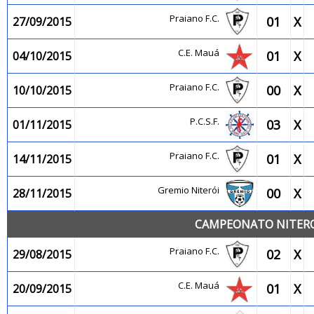
Praiano F.C.
01
X
27/09/2015
C.E. Mauá
01
X
04/10/2015
Praiano F.C.
00
X
10/10/2015
P.C.S.F.
03
X
01/11/2015
Praiano F.C.
01
X
14/11/2015
Gremio Niterói
00
X
28/11/2015
CAMPEONATO NITEROI
Praiano F.C.
02
X
29/08/2015
C.E. Mauá
01
X
20/09/2015