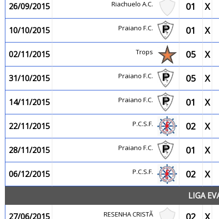
Riachuelo A.C.
01
X
26/09/2015
Praiano F.C.
01
X
10/10/2015
Trops
05
X
02/11/2015
Praiano F.C.
05
X
31/10/2015
Praiano F.C.
01
X
14/11/2015
P.C.S.F.
02
X
22/11/2015
Praiano F.C.
01
X
28/11/2015
P.C.S.F.
02
X
06/12/2015
LIGA EV
RESENHA CRISTÃ
02
X
27/06/2015