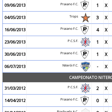
Praiano F.C.
1
X
09/06/2013
Trops
3
X
04/05/2013
Praiano F.C.
4
X
16/06/2013
P.C.S.F.
1
X
23/06/2013
Praiano F.C.
1
X
30/06/2013
Niterói F.C.
-
X
06/07/2013
CAMPEONATO NITEROI
P.C.S.F.
2
X
31/03/2012
Praiano F.C.
0
X
14/04/2012
Riachuelo A.C.