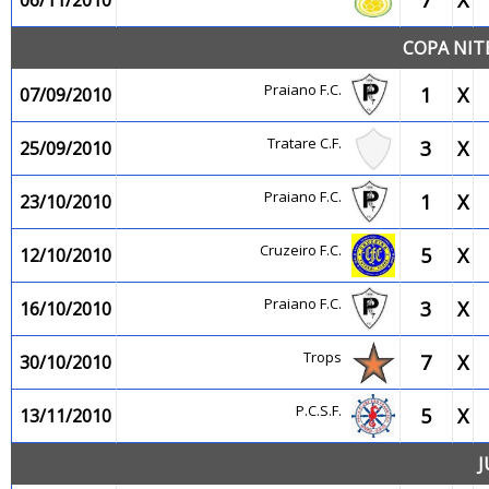
7
X
06/11/2010
COPA NIT
Praiano F.C.
1
X
07/09/2010
Tratare C.F.
3
X
25/09/2010
Praiano F.C.
1
X
23/10/2010
Cruzeiro F.C.
5
X
12/10/2010
Praiano F.C.
3
X
16/10/2010
Trops
7
X
30/10/2010
P.C.S.F.
5
X
13/11/2010
J