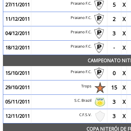
Praiano F.C.
5
X
27/11/2011
Praiano F.C.
2
X
11/12/2011
Praiano F.C.
3
X
04/12/2011
Praiano F.C.
-
X
18/12/2011
CAMPEONATO NITE
Praiano F.C.
0
X
15/10/2011
Trops
15
X
29/10/2011
S.C. Brazil
3
X
05/11/2011
C.F.S.V.
3
X
12/11/2011
COPA NITERÓI DE F