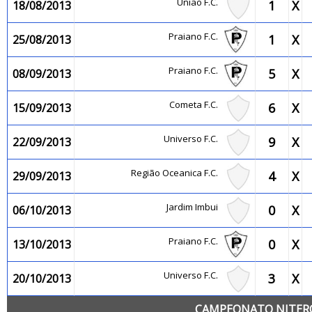
União F.C.
1
X
18/08/2013
Praiano F.C.
1
X
25/08/2013
Praiano F.C.
5
X
08/09/2013
Cometa F.C.
6
X
15/09/2013
Universo F.C.
9
X
22/09/2013
Região Oceanica F.C.
4
X
29/09/2013
Jardim Imbui
0
X
06/10/2013
Praiano F.C.
0
X
13/10/2013
Universo F.C.
3
X
20/10/2013
CAMPEONATO NITEROI