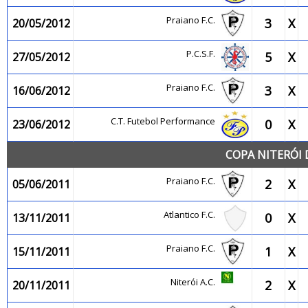
Praiano F.C.
3
X
20/05/2012
P.C.S.F.
5
X
27/05/2012
Praiano F.C.
3
X
16/06/2012
C.T. Futebol Performance
0
X
23/06/2012
COPA NITERÓI
Praiano F.C.
2
X
05/06/2011
Atlantico F.C.
0
X
13/11/2011
Praiano F.C.
1
X
15/11/2011
Niterói A.C.
2
X
20/11/2011