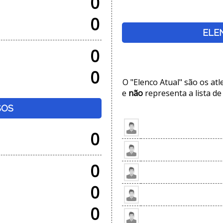
0
0
ELE
0
0
O "Elenco Atual" são os at
e
não
representa a lista de
SOS
0
0
0
0