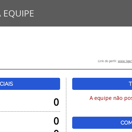
 EQUIPE
Link do perfil:
www.ligan
CIAIS
T
A equipe não pos
0
0
COM