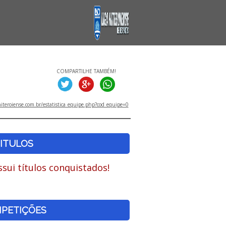
COMPARTILHE TAMBÉM!
iteroiense.com.br/estatistica_equipe.php?cod_equipe=0
ITULOS
sui títulos conquistados!
PETIÇÕES