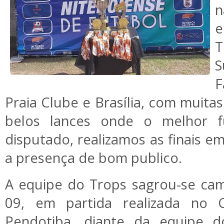
n
e
T
S
F
Praia Clube e Brasília, com muita
belos lances onde o melhor f
disputado, realizamos as finais e
a presença de bom publico.
A equipe do Trops sagrou-se cam
09, em partida realizada no
Pendotiba, diante da equipe 