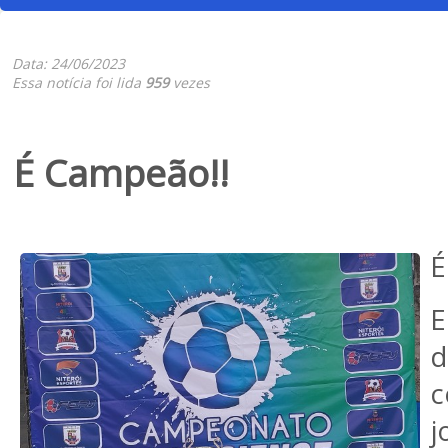
Data: 24/06/2023
Essa notícia foi lida
959
vezes
É Campeão!!
É
E
d
c
j