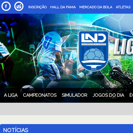
INSCRIÇÃO
HALL DA FAMA
MERCADO DA BOLA
ATLETAS
A LIGA
CAMPEONATOS
SIMULADOR
JOGOS DO DIA
E
NOTÍCIAS