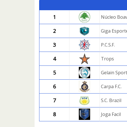
1
Núcleo Boav
2
Giga Esport
3
P.C.S.F.
4
Trops
5
Gelain Spor
6
Carpa F.C.
7
S.C. Brazil
8
Joga Facil