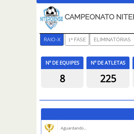
CAMPEONATO NITER
RAIO-X
1ª FASE
ELIMINATÓRIAS
Nº DE EQUIPES
Nº DE ATLETAS
8
225
Aguardando...