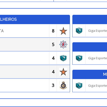
ILHEIROS
8
TA
Giga Esport
5
4
Giga Esport
4
M
3
Giga Esport