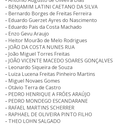
-
Antonio Augusto de Oliveira Dias
-
BENJAMIM LATINI CAETANO DA SILVA
-
Bernardo Borges de Freitas Ferreira
-
Eduardo Guerzet Ayres do Nascimento
-
Eduardo Pais da Costa Machado
-
Enzo Gevu Araujo
-
Heitor Mourão de Melo Rodrigues
-
JOÃO DA COSTA NUNES RUA
-
João Miguel Torres Freitas
-
JOÃO VICENTE MACEDO SOARES GONÇALVES
-
Leonardo Siqueira de Souza
-
Luiza Lucena Freitas Pinheiro Martins
-
Miguel Novaes Gomes
-
Otávio Terra de Castro
-
PEDRO HENRIQUE A FRÓES ARAÚJO
-
PEDRO MONDEGO ESCANDARANE
-
RAFAEL MARTINS SCHERRER
-
RAPHAEL DE OLIVEIRA PINTO FILHO
-
THEO LOHN SALGADO