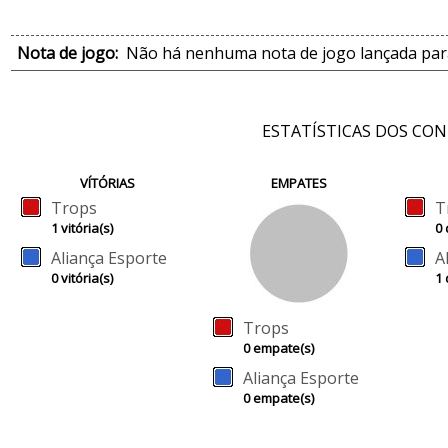
Nota de jogo:
Não há nenhuma nota de jogo lançada para
ESTATÍSTICAS DOS CO
VÍTÓRIAS
EMPATES
Trops
T
1 vitória(s)
0 
Aliança Esporte
A
0 vitória(s)
1 
Trops
0 empate(s)
Aliança Esporte
0 empate(s)