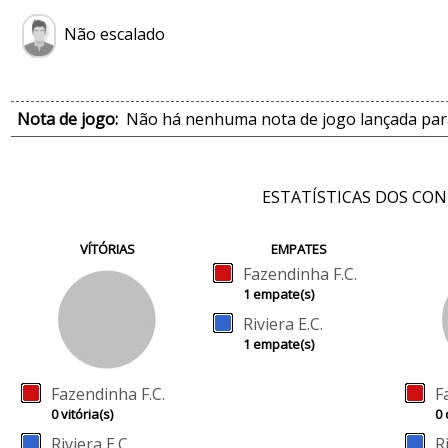
Não escalado
Nota de jogo:
Não há nenhuma nota de jogo lançada para
ESTATÍSTICAS DOS CO
VÍTÓRIAS
EMPATES
Fazendinha F.C.
1 empate(s)
Riviera E.C.
1 empate(s)
Fazendinha F.C.
F
0 vitória(s)
0 
Riviera E.C.
R