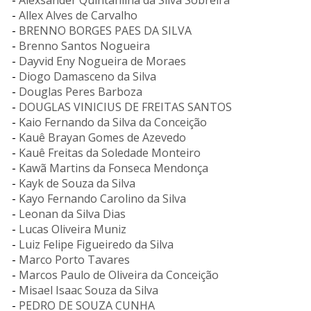
-
Alexsander Quintanilha da Silva Sobreira
-
Allex Alves de Carvalho
-
BRENNO BORGES PAES DA SILVA
-
Brenno Santos Nogueira
-
Dayvid Eny Nogueira de Moraes
-
Diogo Damasceno da Silva
-
Douglas Peres Barboza
-
DOUGLAS VINICIUS DE FREITAS SANTOS
-
Kaio Fernando da Silva da Conceição
-
Kauê Brayan Gomes de Azevedo
-
Kauê Freitas da Soledade Monteiro
-
Kawã Martins da Fonseca Mendonça
-
Kayk de Souza da Silva
-
Kayo Fernando Carolino da Silva
-
Leonan da Silva Dias
-
Lucas Oliveira Muniz
-
Luiz Felipe Figueiredo da Silva
-
Marco Porto Tavares
-
Marcos Paulo de Oliveira da Conceição
-
Misael Isaac Souza da Silva
-
PEDRO DE SOUZA CUNHA