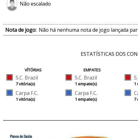
Não escalado
Nota de jogo:
Não há nenhuma nota de jogo lançada para
ESTATÍSTICAS DOS CO
VÍTÓRIAS
EMPATES
S.C. Brazil
S.C. Brazil
S
7 vitória(s)
1 empate(s)
1 
Carpa F.C.
Carpa F.C.
C
1 vitória(s)
1 empate(s)
7 