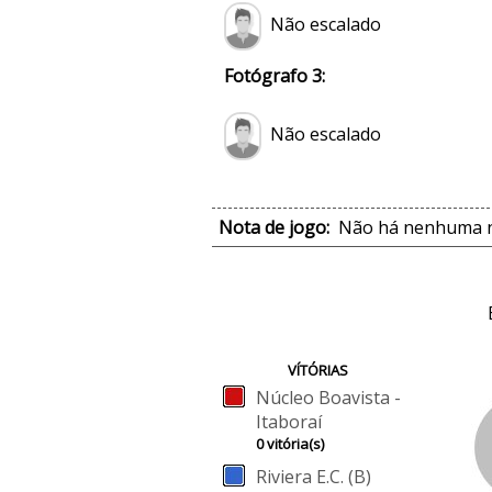
Não escalado
Fotógrafo 3:
Não escalado
Nota de jogo:
Não há nenhuma no
VÍTÓRIAS
Núcleo Boavista -
Itaboraí
0 vitória(s)
Riviera E.C. (B)