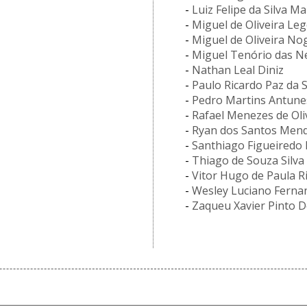
-
Luiz Felipe da Silva Ma
-
Miguel de Oliveira Leg
-
Miguel de Oliveira No
-
Miguel Tenório das N
-
Nathan Leal Diniz
-
Paulo Ricardo Paz da S
-
Pedro Martins Antune
-
Rafael Menezes de Oli
-
Ryan dos Santos Men
-
Santhiago Figueiredo
-
Thiago de Souza Silva
-
Vitor Hugo de Paula R
-
Wesley Luciano Ferna
-
Zaqueu Xavier Pinto D