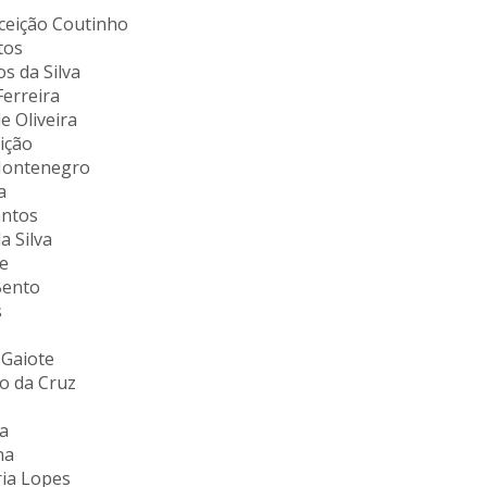
ceição Coutinho
tos
s da Silva
erreira
 Oliveira
ição
 Montenegro
a
antos
a Silva
e
 Bento
s
 Gaiote
o da Cruz
a
na
ria Lopes