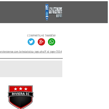
COMPARTILHE TAMBÉM!
niteroiense.com.br/estatistica_jogo.php?f_id_jogo=7054