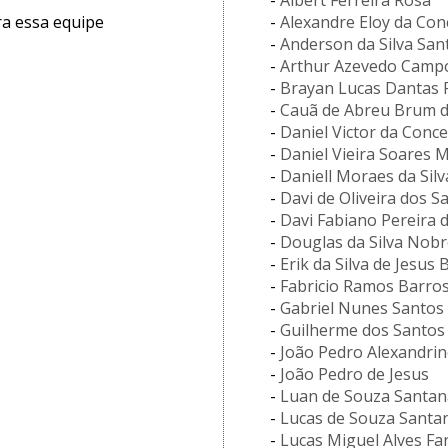
-
Albert Ferreira Rosa
a essa equipe
-
Alexandre Eloy da Con
-
Anderson da Silva San
-
Arthur Azevedo Campo
-
Brayan Lucas Dantas F
-
Cauã de Abreu Brum de
-
Daniel Victor da Conce
-
Daniel Vieira Soares
-
Daniell Moraes da Silv
-
Davi de Oliveira dos S
-
Davi Fabiano Pereira d
-
Douglas da Silva Nobr
-
Erik da Silva de Jesus
-
Fabricio Ramos Barro
-
Gabriel Nunes Santos
-
Guilherme dos Santos
-
João Pedro Alexandrin
-
João Pedro de Jesus
-
Luan de Souza Santan
-
Lucas de Souza Santa
-
Lucas Miguel Alves Fa