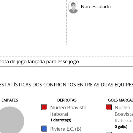
Não escalado
ta de jogo lançada para esse jogo.
ESTATÍSTICAS DOS CONFRONTOS ENTRE AS DUAS EQUIPE
EMPATES
DERROTAS
GOLS MARCA
Núcleo Boavista -
Núcleo
Itaboraí
Boavista
1 derrota(s)
Itaboraí
0 gol(s)
Riviera E.C. (B)