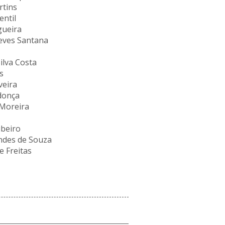
rtins
entil
gueira
eves Santana
ilva Costa
s
veira
donça
 Moreira
ibeiro
ndes de Souza
e Freitas