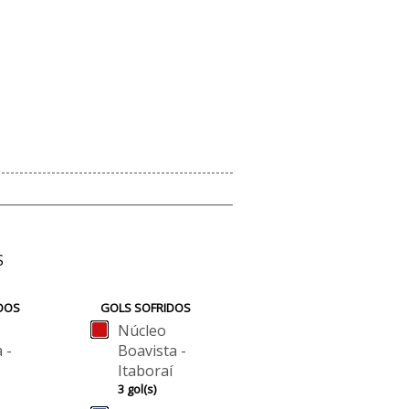
S
DOS
GOLS SOFRIDOS
Núcleo
 -
Boavista -
Itaboraí
3 gol(s)