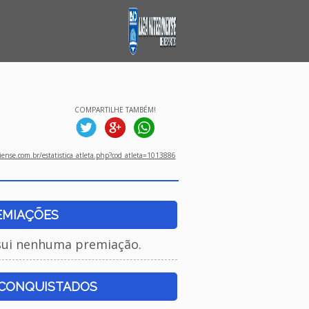
COMPARTILHE TAMBÉM!
ense.com.br/estatistica_atleta.php?cod_atleta=1013886
EMIAÇÕES
sui nenhuma premiação.
 CONQUISTADOS