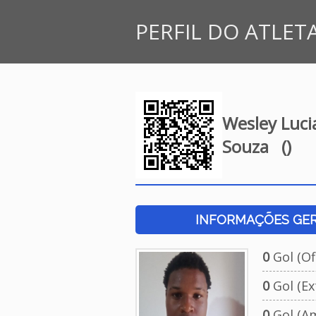
PERFIL DO ATLET
Wesley Luci
Souza
()
INFORMAÇÕES GERA
0
Gol (Ofi
0
Gol (Ext
0
Gol (Am