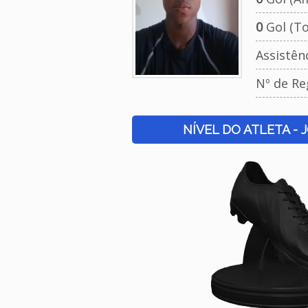
0
Gol (To
Assistên
Nº de Re
NÍVEL DO ATLETA - 