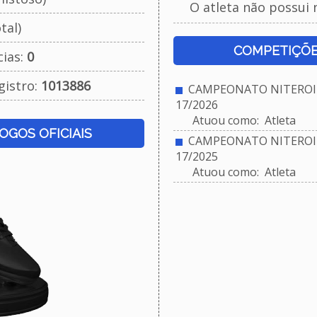
O atleta não possui 
tal)
COMPETIÇÕE
cias:
0
gistro:
1013886
CAMPEONATO NITEROIE
17/2026
Atuou como: Atleta
JOGOS OFICIAIS
CAMPEONATO NITEROIE
17/2025
Atuou como: Atleta