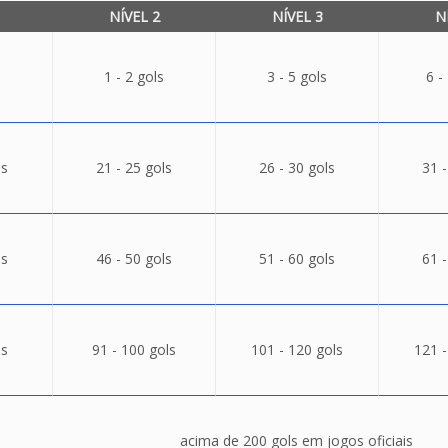
NÍVEL 2
NÍVEL 3
N
1 - 2 gols
3 - 5 gols
6 -
ls
21 - 25 gols
26 - 30 gols
31 -
ls
46 - 50 gols
51 - 60 gols
61 -
ls
91 - 100 gols
101 - 120 gols
121 -
acima de 200 gols em jogos oficiais