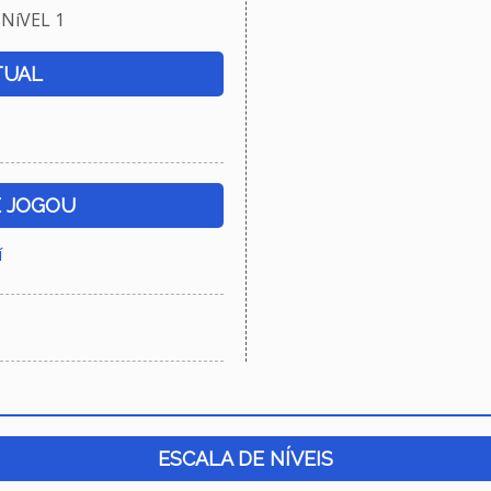
NíVEL 1
TUAL
E JOGOU
í
ESCALA DE NÍVEIS