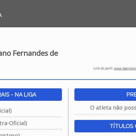
A
ano Fernandes de
Link do perfil:
www.liganiteroi
IS - NA LIGA
PR
O atleta não pos
cial)
ra-Oficial)
TÍTULOS
istoso)