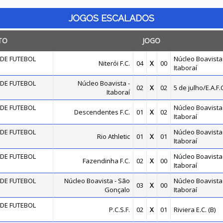
JOGOS ESCALADOS
TO
JOGO
DE FUTEBOL
Núcleo Boavista 
Niterói F.C.
04
X
00
Itaboraí
DE FUTEBOL
Núcleo Boavista -
02
X
02
5 de julho/E.A.F.C
Itaboraí
DE FUTEBOL
Núcleo Boavista 
Descendentes F.C.
01
X
02
Itaboraí
DE FUTEBOL
Núcleo Boavista 
Rio Athletic
01
X
01
Itaboraí
DE FUTEBOL
Núcleo Boavista 
Fazendinha F.C.
02
X
00
Itaboraí
DE FUTEBOL
Núcleo Boavista - São
Núcleo Boavista 
03
X
00
Gonçalo
Itaboraí
DE FUTEBOL
P.C.S.F.
02
X
01
Riviera E.C. (B)