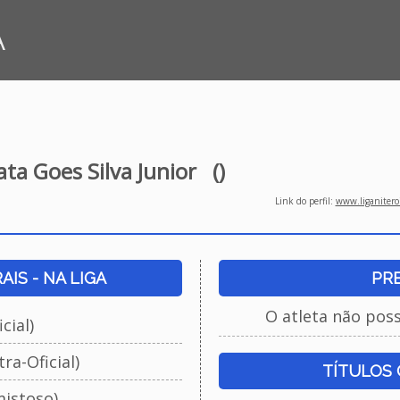
A
ta Goes Silva Junior
()
Link do perfil:
www.liganiteroi
IS - NA LIGA
PR
O atleta não pos
cial)
ra-Oficial)
TÍTULOS
istoso)