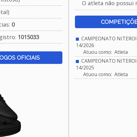
O atleta não possui 
tal)
COMPETIÇÕE
cias:
0
gistro:
1015033
CAMPEONATO NITEROIE
14/2026
Atuou como: Atleta
JOGOS OFICIAIS
CAMPEONATO NITEROIE
14/2025
Atuou como: Atleta