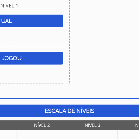
NíVEL 1
TUAL
E JOGOU
ESCALA DE NÍVEIS
NÍVEL 2
NÍVEL 3
N