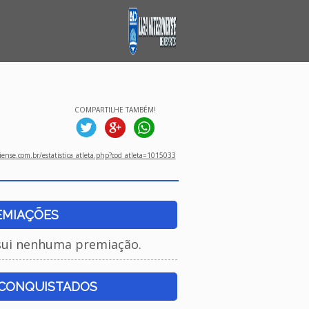
COMPARTILHE TAMBÉM!
ense.com.br/estatistica_atleta.php?cod_atleta=1015033
EMIAÇÕES
sui nenhuma premiação.
 CONQUISTADOS