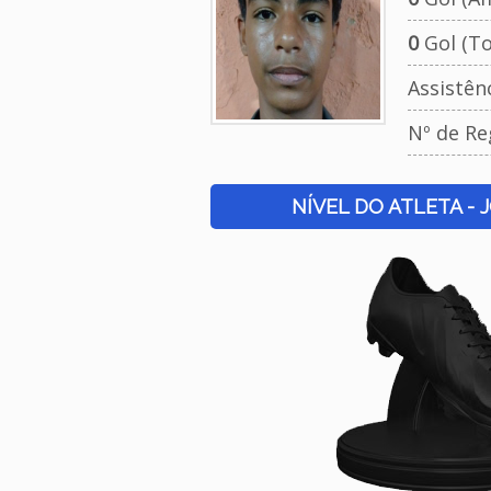
0
Gol (To
Assistên
Nº de Re
NÍVEL DO ATLETA - 