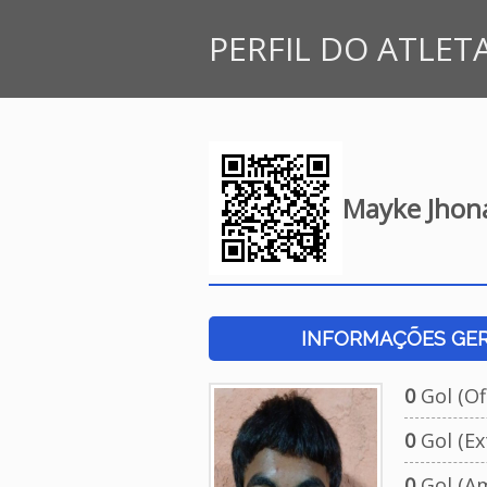
PERFIL DO ATLET
Mayke Jhona
INFORMAÇÕES GERA
0
Gol (Ofi
0
Gol (Ext
0
Gol (Am