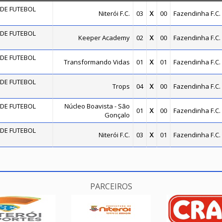
DE FUTEBOL
Niterói F.C.
03
X
00
Fazendinha F.C.
DE FUTEBOL
Keeper Academy
02
X
00
Fazendinha F.C.
DE FUTEBOL
Transformando Vidas
01
X
01
Fazendinha F.C.
DE FUTEBOL
Trops
04
X
00
Fazendinha F.C.
DE FUTEBOL
Núcleo Boavista - São
01
X
00
Fazendinha F.C.
Gonçalo
DE FUTEBOL
Niterói F.C.
03
X
01
Fazendinha F.C.
PARCEIROS