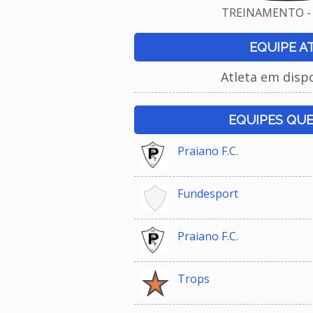
TREINAMENTO - 
EQUIPE A
Atleta em disp
EQUIPES QU
Praiano F.C.
Fundesport
Praiano F.C.
Trops