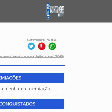
COMPARTILHE TAMBÉM!
ense.com.br/estatistica_atleta.php?cod_atleta=1000486
EMIAÇÕES
sui nenhuma premiação.
 CONQUISTADOS