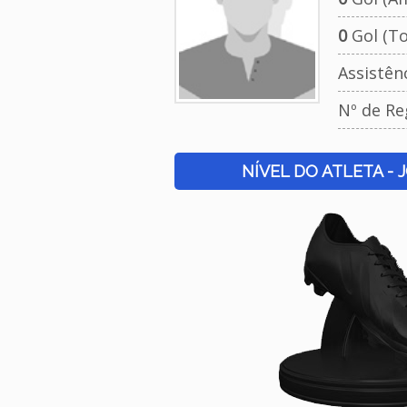
0
Gol (To
Assistên
Nº de Re
NÍVEL DO ATLETA - 