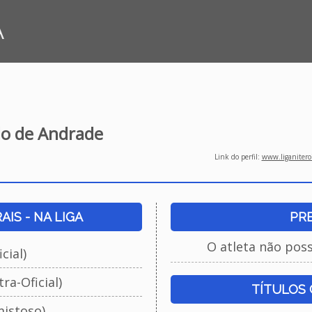
A
llo de Andrade
Link do perfil:
www.liganiteroi
IS - NA LIGA
PR
O atleta não pos
cial)
ra-Oficial)
TÍTULOS
istoso)