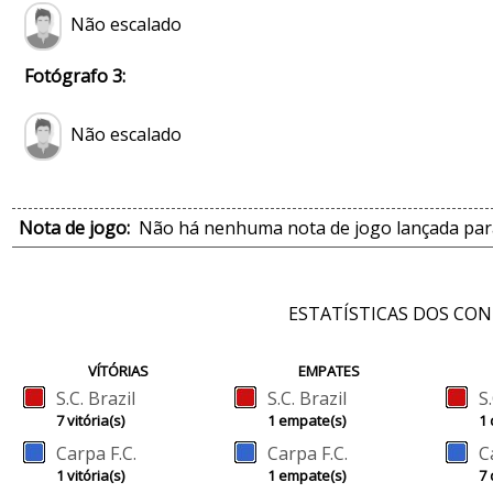
Não escalado
Fotógrafo 3:
Não escalado
Nota de jogo:
Não há nenhuma nota de jogo lançada para
ESTATÍSTICAS DOS CO
VÍTÓRIAS
EMPATES
S.C. Brazil
S.C. Brazil
S
7 vitória(s)
1 empate(s)
1 
Carpa F.C.
Carpa F.C.
C
1 vitória(s)
1 empate(s)
7 