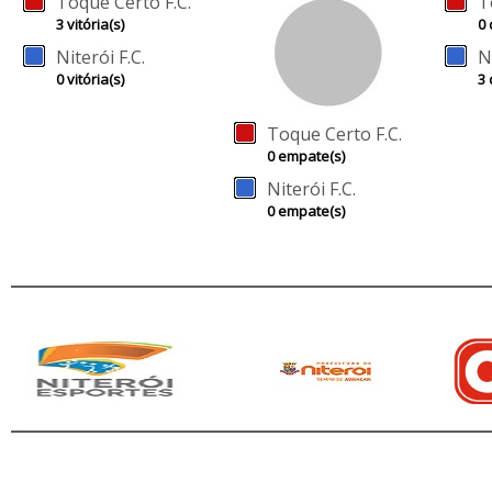
Toque Certo F.C.
T
3 vitória(s)
0 
Niterói F.C.
N
0 vitória(s)
3 
Toque Certo F.C.
0 empate(s)
Niterói F.C.
0 empate(s)