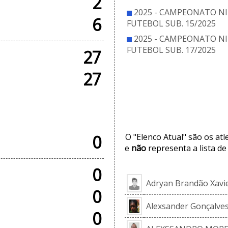
2
2025 - CAMPEONATO NI
6
FUTEBOL SUB. 15/2025
2025 - CAMPEONATO NI
FUTEBOL SUB. 17/2025
27
27
ELE
SOS
0
O "Elenco Atual" são os at
e
não
representa a lista de
0
Adryan Brandão Xavi
0
Alexsander Gonçalves 
0