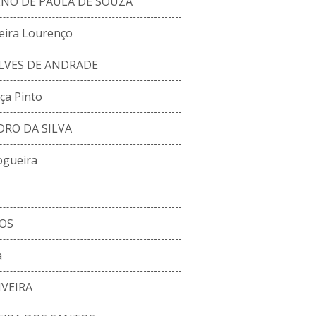
NO DE PAULA DE SOUZA
eira Lourenço
LVES DE ANDRADE
a Pinto
RO DA SILVA
ogueira
TOS
a
IVEIRA