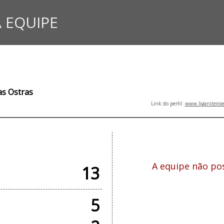
 EQUIPE
as Ostras
Link do perfil:
www.liganiteroi
CIAIS
T
A equipe não pos
13
5
COM