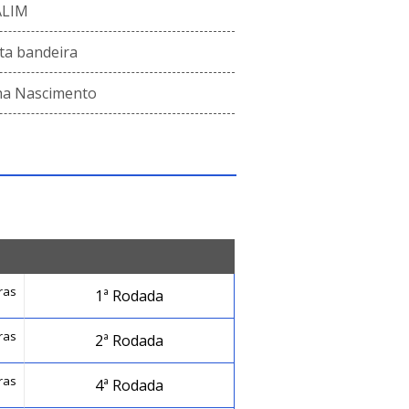
ALIM
ta bandeira
ha Nascimento
ras
1ª Rodada
ras
2ª Rodada
ras
4ª Rodada