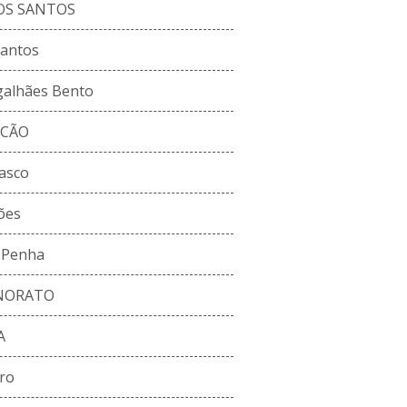
OS SANTOS
Santos
galhães Bento
LCÃO
asco
ões
a Penha
NORATO
A
ro