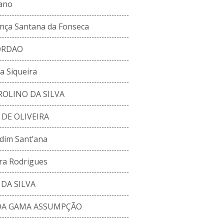
iano
ça Santana da Fonseca
ORDAO
va Siqueira
OLINO DA SILVA
DE OLIVEIRA
dim Sant’ana
ra Rodrigues
DA SILVA
DA GAMA ASSUMPÇÃO