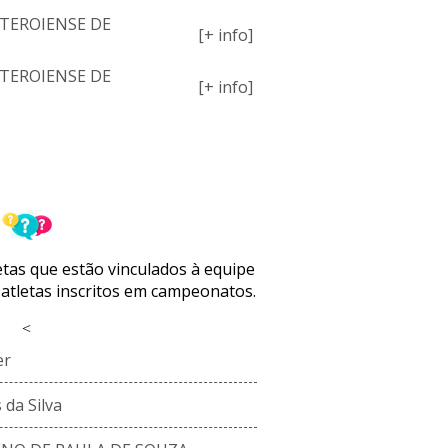
TEROIENSE DE
[+ info]
TEROIENSE DE
[+ info]
NCO ATUAL
letas que estão vinculados à equipe
 atletas inscritos em campeonatos.
<
er
da Silva