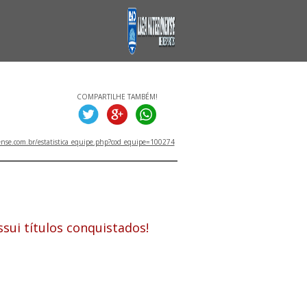
COMPARTILHE TAMBÉM!
ense.com.br/estatistica_equipe.php?cod_equipe=100274
ITULOS
sui títulos conquistados!
PETIÇÕES