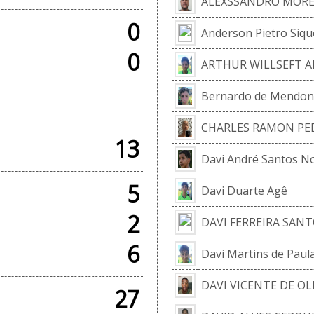
ALEXSSANDRO MORE
0
Anderson Pietro Siqu
0
ARTHUR WILLSEFT A
Bernardo de Mendonç
+ AMISTOSOS
CHARLES RAMON PED
13
Davi André Santos N
5
Davi Duarte Agê
2
DAVI FERREIRA SAN
6
Davi Martins de Paul
DAVI VICENTE DE OL
27