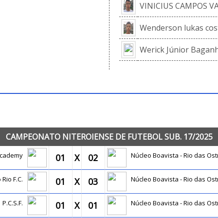
VINICIUS CAMPOS V
Wenderson lukas cos
Werick Júnior Bagan
JOGOS OFICIAIS
CAMPEONATO NITEROIENSE DE FUTEBOL SUB. 17/2025
Academy
Núcleo Boavista - Rio das Ost
01
X
02
 Rio F.C.
Núcleo Boavista - Rio das Ost
01
X
03
P.C.S.F.
Núcleo Boavista - Rio das Ost
01
X
01