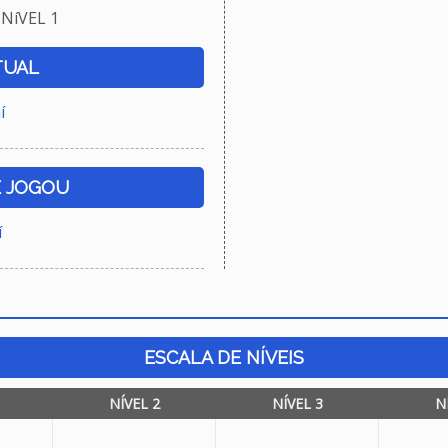
NíVEL 1
TUAL
í
E JOGOU
í
ESCALA DE NÍVEIS
NÍVEL 2
NÍVEL 3
N