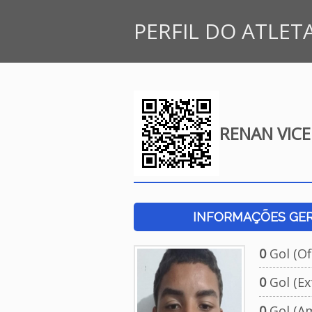
PERFIL DO ATLET
RENAN VIC
INFORMAÇÕES GERA
0
Gol (Ofi
0
Gol (Ext
0
Gol (Am