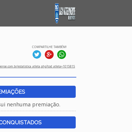
COMPARTILHE TAMBÉM!
ense.com.br/estatistica_atleta.php?cod_atleta=1015815
EMIAÇÕES
sui nenhuma premiação.
 CONQUISTADOS