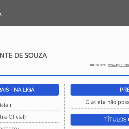
A
ENTE DE SOUZA
Link do perfil:
www.liganiteroi
IS - NA LIGA
PR
O atleta não pos
cial)
ra-Oficial)
TÍTULOS
istoso)