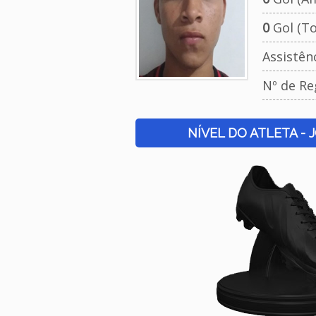
0
Gol (To
Assistên
Nº de Re
NÍVEL DO ATLETA - 