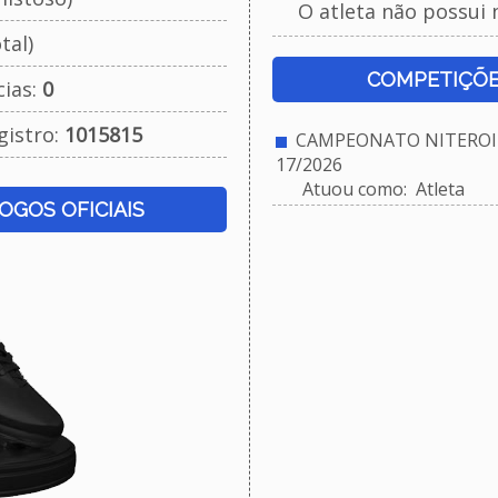
O atleta não possui 
tal)
COMPETIÇÕE
cias:
0
gistro:
1015815
CAMPEONATO NITEROIE
17/2026
Atuou como: Atleta
JOGOS OFICIAIS