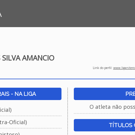
A
 SILVA AMANCIO
Link do perfil:
www.liganiteroi
IS - NA LIGA
PR
O atleta não pos
cial)
ra-Oficial)
TÍTULOS
istoso)