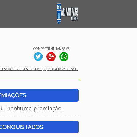
COMPARTILHE TAMBÉM!
ense.com.br/estatistica_atleta.php?cod_atleta=1015811
EMIAÇÕES
sui nenhuma premiação.
 CONQUISTADOS