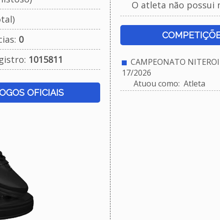
O atleta não possui 
tal)
COMPETIÇÕE
cias:
0
gistro:
1015811
CAMPEONATO NITEROIE
17/2026
Atuou como: Atleta
JOGOS OFICIAIS