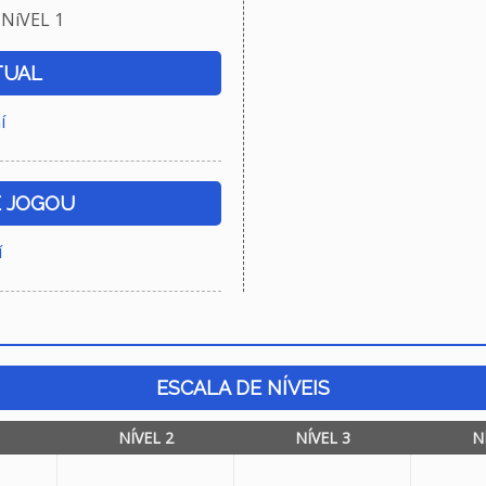
NíVEL 1
TUAL
í
E JOGOU
í
ESCALA DE NÍVEIS
NÍVEL 2
NÍVEL 3
N