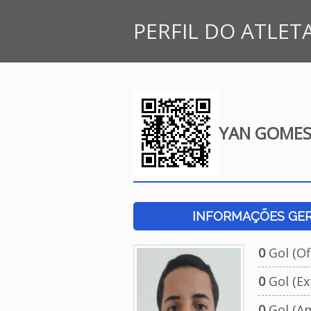
PERFIL DO ATLET
YAN GOMES
INFORMAÇÕES GERA
0
Gol (Ofi
0
Gol (Ext
0
Gol (Am