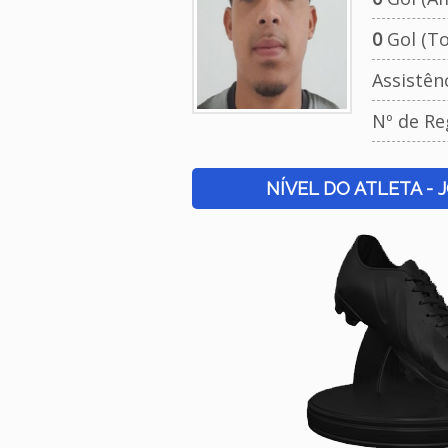
0
Gol (To
Assistên
Nº de Re
NÍVEL DO ATLETA - 