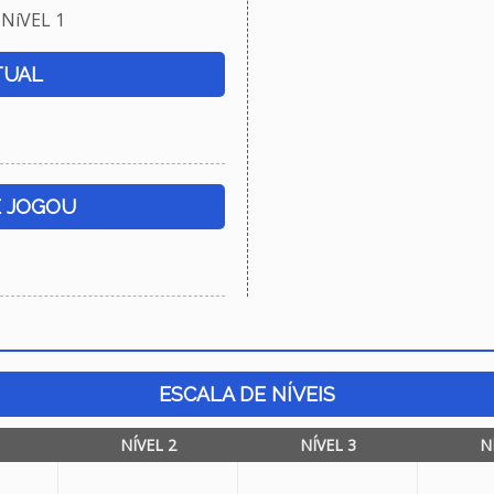
NíVEL 1
TUAL
E JOGOU
ESCALA DE NÍVEIS
NÍVEL 2
NÍVEL 3
N