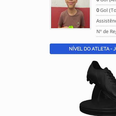
0
Gol (To
Assistên
Nº de Re
NÍVEL DO ATLETA - 