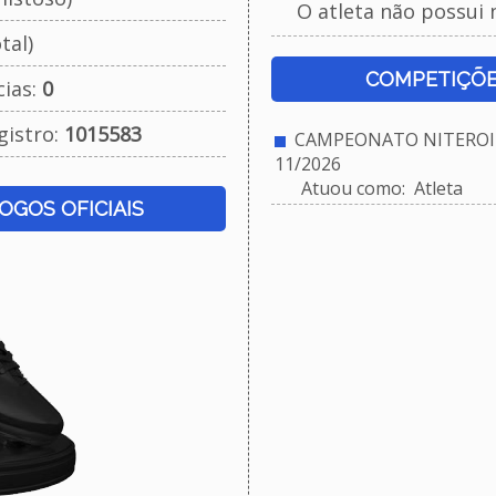
O atleta não possui 
tal)
COMPETIÇÕE
cias:
0
gistro:
1015583
CAMPEONATO NITEROIE
11/2026
Atuou como: Atleta
JOGOS OFICIAIS