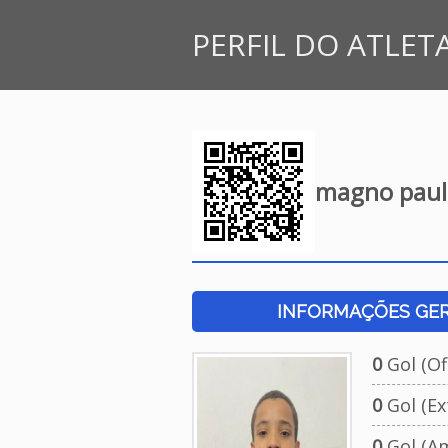
PERFIL DO ATLET
magno paul
INFORMAÇÕES GERA
0
Gol (Ofi
0
Gol (Ext
0
Gol (Am