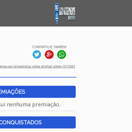
COMPARTILHE TAMBÉM!
ense.com.br/estatistica_atleta.php?cod_atleta=1015583
EMIAÇÕES
sui nenhuma premiação.
 CONQUISTADOS