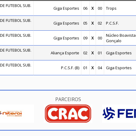
DE FUTEBOL SUB.
Giga Esportes
06
X
00
Trops
DE FUTEBOL SUB.
Giga Esportes
05
X
02
P.C.S.F.
DE FUTEBOL SUB.
Núcleo Boavista
Giga Esportes
09
X
00
Gonçalo
DE FUTEBOL SUB.
Aliança Esporte
02
X
01
Giga Esportes
DE FUTEBOL SUB.
P.C.S.F. (B)
01
X
04
Giga Esportes
PARCEIROS