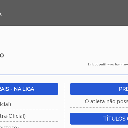
A
o
Link do perfil:
www.liganiteroi
IS - NA LIGA
PR
O atleta não pos
cial)
ra-Oficial)
TÍTULOS
istoso)