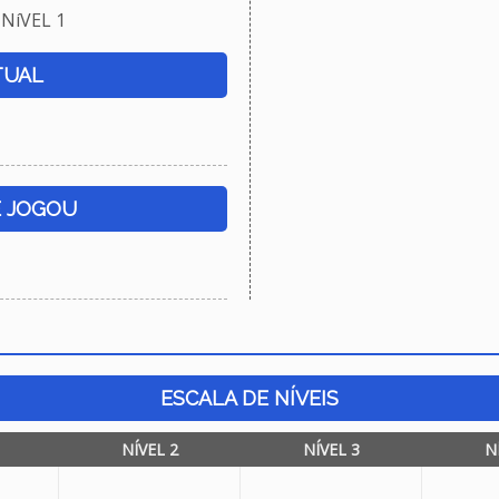
NíVEL 1
TUAL
E JOGOU
ESCALA DE NÍVEIS
NÍVEL 2
NÍVEL 3
N