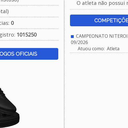
O atleta não possui 
tal)
COMPETIÇÕE
cias:
0
gistro:
1015250
CAMPEONATO NITEROIE
09/2026
Atuou como: Atleta
JOGOS OFICIAIS