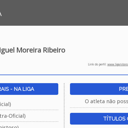
A
guel Moreira Ribeiro
Link do perfil:
www.liganiteroi
IS - NA LIGA
PR
O atleta não pos
cial)
ra-Oficial)
TÍTULOS
istoso)