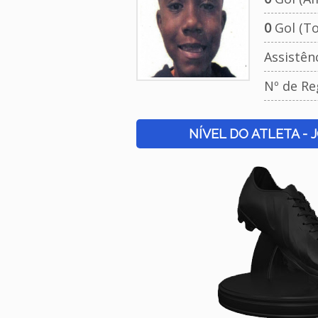
0
Gol (To
Assistên
Nº de Re
NÍVEL DO ATLETA - 