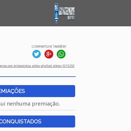
COMPARTILHE TAMBÉM!
ense.com.br/estatistica_atleta.php?cod_atleta=1015250
EMIAÇÕES
sui nenhuma premiação.
 CONQUISTADOS