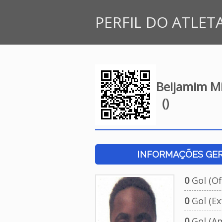
PERFIL DO ATLET
Beijamim Mi
()
INFORMAÇÕES GERA
0
Gol (Ofi
0
Gol (Ext
0
Gol (Am