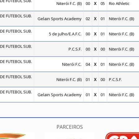
DE FUTEBOL SUB.
Niterói F.C. (B)
00
X
05
Rio Athletic
DE FUTEBOL SUB.
Gelain Sports Academy
02
X
01
Niterói F.C. (B)
DE FUTEBOL SUB.
5 de julho/E.A.F.C.
00
X
01
Niterói F.C. (B)
DE FUTEBOL SUB.
P.C.S.F.
00
X
00
Niterói F.C. (B)
DE FUTEBOL SUB.
Niterói F.C.
04
X
01
Niterói F.C. (B)
DE FUTEBOL SUB.
Niterói F.C. (B)
01
X
00
P.C.S.F.
DE FUTEBOL SUB.
Gelain Sports Academy
01
X
01
Niterói F.C. (B)
PARCEIROS