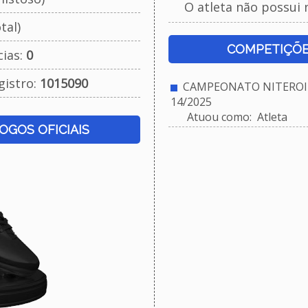
O atleta não possui 
tal)
COMPETIÇÕE
cias:
0
gistro:
1015090
CAMPEONATO NITEROIE
14/2025
Atuou como: Atleta
JOGOS OFICIAIS