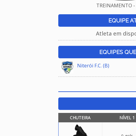
TREINAMENTO - 
EQUIPE A
Atleta em disp
EQUIPES QU
Niterói F.C. (B)
CHUTEIRA
NÍVEL 1
0 gols