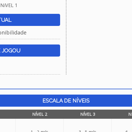
NíVEL 1
TUAL
onibilidade
E JOGOU
ESCALA DE NÍVEIS
NÍVEL 2
NÍVEL 3
N
1 - 2 gols
3 - 5 gols
6 -