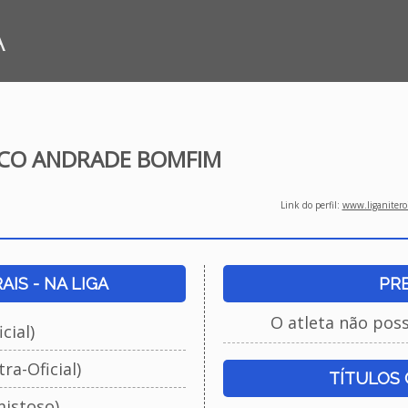
A
CO ANDRADE BOMFIM
Link do perfil:
www.liganiteroi
IS - NA LIGA
PR
O atleta não pos
cial)
ra-Oficial)
TÍTULOS
istoso)