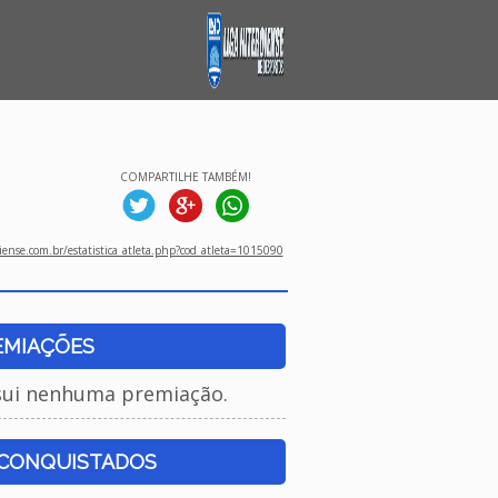
COMPARTILHE TAMBÉM!
ense.com.br/estatistica_atleta.php?cod_atleta=1015090
EMIAÇÕES
sui nenhuma premiação.
 CONQUISTADOS