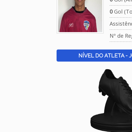
0
Gol (To
Assistên
Nº de Re
NÍVEL DO ATLETA - 