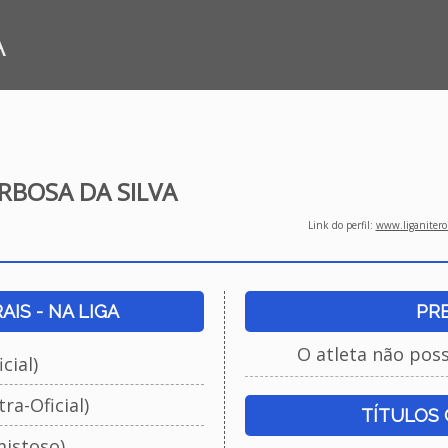
A
RBOSA DA SILVA
Link do perfil:
www.liganiteroi
IS - NA LIGA
PR
O atleta não pos
cial)
ra-Oficial)
TÍTULOS
istoso)