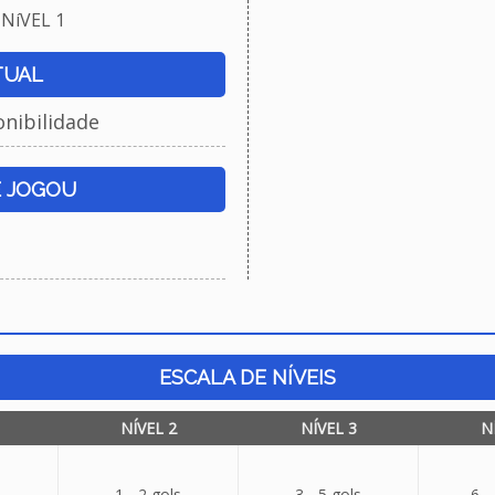
NíVEL 1
TUAL
onibilidade
E JOGOU
ESCALA DE NÍVEIS
NÍVEL 2
NÍVEL 3
N
1 - 2 gols
3 - 5 gols
6 -