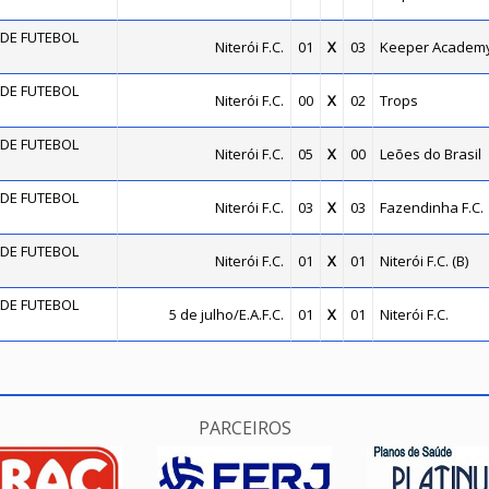
DE FUTEBOL
Niterói F.C.
01
X
03
Keeper Academ
DE FUTEBOL
Niterói F.C.
00
X
02
Trops
DE FUTEBOL
Niterói F.C.
05
X
00
Leões do Brasil
DE FUTEBOL
Niterói F.C.
03
X
03
Fazendinha F.C.
DE FUTEBOL
Niterói F.C.
01
X
01
Niterói F.C. (B)
DE FUTEBOL
5 de julho/E.A.F.C.
01
X
01
Niterói F.C.
PARCEIROS