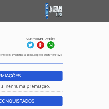
COMPARTILHE TAMBÉM!
ense.com.br/estatistica_atleta.php?cod_atleta=1014529
EMIAÇÕES
sui nenhuma premiação.
 CONQUISTADOS