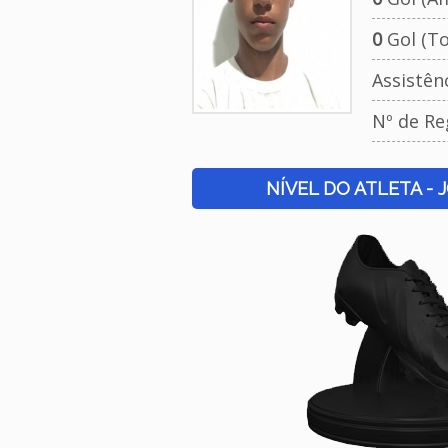
0
Gol (To
Assistên
Nº de Re
NÍVEL DO ATLETA - 