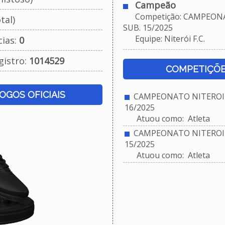
Campeão
Competição: CAMPEONA
tal)
SUB. 15/2025
Equipe: Niterói F.C.
cias:
0
gistro:
1014529
COMPETIÇÕE
JOGOS OFICIAIS
CAMPEONATO NITEROIE
16/2025
Atuou como: Atleta
CAMPEONATO NITEROIE
15/2025
Atuou como: Atleta