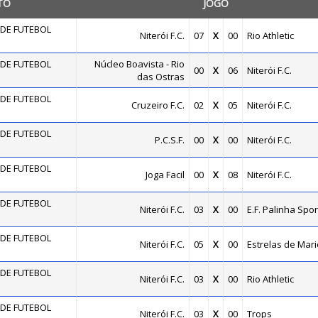
TO
JOGO
DE FUTEBOL
Niterói F.C.
07
X
00
Rio Athletic
DE FUTEBOL
Núcleo Boavista - Rio
00
X
06
Niterói F.C.
das Ostras
DE FUTEBOL
Cruzeiro F.C.
02
X
05
Niterói F.C.
DE FUTEBOL
P.C.S.F.
00
X
00
Niterói F.C.
DE FUTEBOL
Joga Facil
00
X
08
Niterói F.C.
DE FUTEBOL
Niterói F.C.
03
X
00
E.F. Palinha Spor
DE FUTEBOL
Niterói F.C.
05
X
00
Estrelas de Mari
DE FUTEBOL
Niterói F.C.
03
X
00
Rio Athletic
DE FUTEBOL
Niterói F.C.
03
X
00
Trops