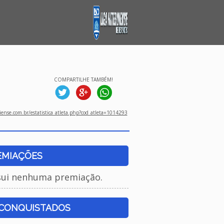
COMPARTILHE TAMBÉM!
ense.com.br/estatistica_atleta.php?cod_atleta=1014293
EMIAÇÕES
sui nenhuma premiação.
 CONQUISTADOS