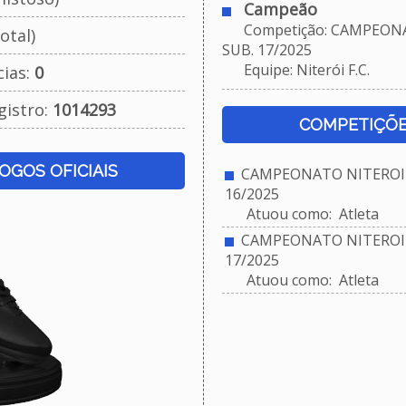
Campeão
Competição: CAMPEONA
otal)
SUB. 17/2025
Equipe: Niterói F.C.
cias:
0
gistro:
1014293
COMPETIÇÕE
JOGOS OFICIAIS
CAMPEONATO NITEROIE
16/2025
Atuou como: Atleta
CAMPEONATO NITEROIE
17/2025
Atuou como: Atleta