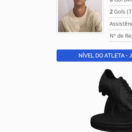
2
Gols (T
Assistên
Nº de Re
NÍVEL DO ATLETA - 