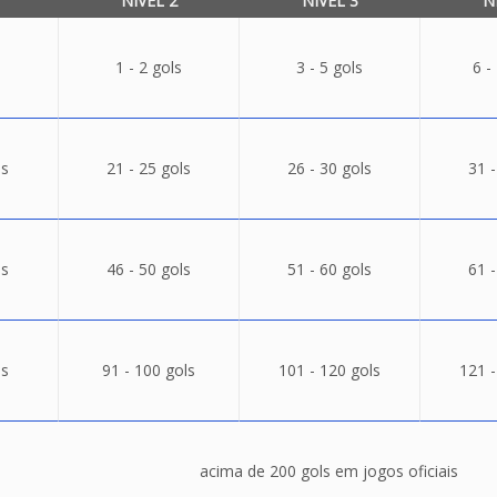
NÍVEL 2
NÍVEL 3
N
1 - 2 gols
3 - 5 gols
6 -
ls
21 - 25 gols
26 - 30 gols
31 -
ls
46 - 50 gols
51 - 60 gols
61 -
ls
91 - 100 gols
101 - 120 gols
121 -
acima de 200 gols em jogos oficiais