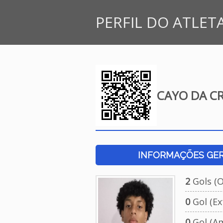
PERFIL DO ATLET
CAYO DA C
INFORMAÇÕES GERA
2
Gols (Of
0
Gol (Ext
0
Gol (Am