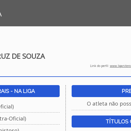
A
RUZ DE SOUZA
Link do perfil:
www.liganiteroi
IS - NA LIGA
PR
O atleta não pos
icial)
ra-Oficial)
TÍTULOS
istoso)