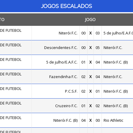
JOGOS ESCALADOS
TO
JOGO
DE FUTEBOL
Niterói F.C.
00
X
03
5 de julho/E.A.F.C
DE FUTEBOL
Descendentes F.C.
00
X
05
Niterói F.C.
DE FUTEBOL
5 de julho/E.A.F.C.
01
X
04
Niterói F.C. (B)
DE FUTEBOL
Fazendinha F.C.
02
X
04
Niterói F.C.
DE FUTEBOL
P.C.S.F.
02
X
01
Niterói F.C. (B)
DE FUTEBOL
Cruzeiro F.C.
01
X
02
Niterói F.C. (B)
DE FUTEBOL
Niterói F.C. (B)
04
X
00
Rio Athletic
DE FUTEBOL