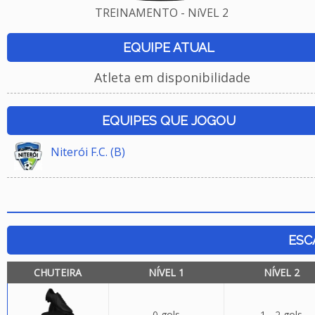
TREINAMENTO - NíVEL 2
EQUIPE ATUAL
Atleta em disponibilidade
EQUIPES QUE JOGOU
Niterói F.C. (B)
ESC
CHUTEIRA
NÍVEL 1
NÍVEL 2
0 gols
1 - 2 gols