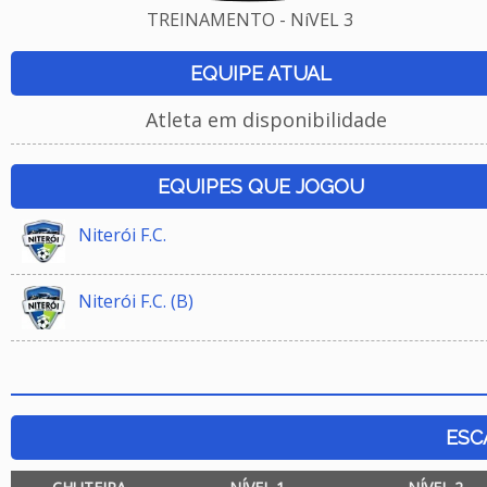
TREINAMENTO - NíVEL 3
EQUIPE ATUAL
Atleta em disponibilidade
EQUIPES QUE JOGOU
Niterói F.C.
Niterói F.C. (B)
ESC