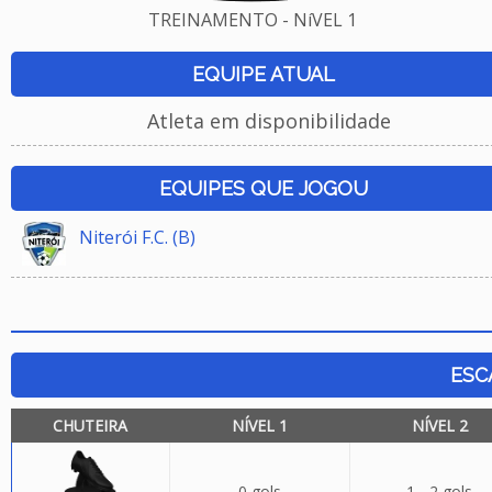
TREINAMENTO - NíVEL 1
EQUIPE ATUAL
Atleta em disponibilidade
EQUIPES QUE JOGOU
Niterói F.C. (B)
ESC
CHUTEIRA
NÍVEL 1
NÍVEL 2
0 gols
1 - 2 gols