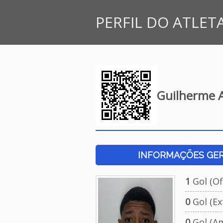
PERFIL DO ATLET
Guilherme A
INFORMAÇÕES GERA
1
Gol (Ofi
0
Gol (Ext
0
Gol (Am