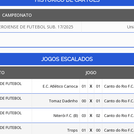
CAMPEONATO
OIENSE DE FUTEBOL SUB. 17/2025
Uni
JOGOS ESCALADOS
TO
JOGO
DE FUTEBOL
E.C. Atlético Carioca
01
X
01
Canto do Rio F.C.
DE FUTEBOL
Tomaz Dadinho
00
X
01
Canto do Rio F.C.
DE FUTEBOL
Niterói F.C. (B)
03
X
02
Canto do Rio F.C.
DE FUTEBOL
Trops
01
X
00
Canto do Rio F.C.