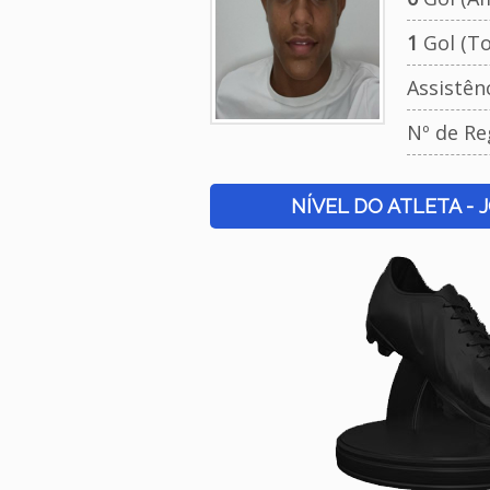
1
Gol (To
Assistên
Nº de Re
NÍVEL DO ATLETA - 