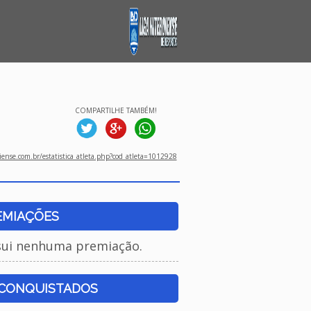
COMPARTILHE TAMBÉM!
ense.com.br/estatistica_atleta.php?cod_atleta=1012928
EMIAÇÕES
sui nenhuma premiação.
 CONQUISTADOS