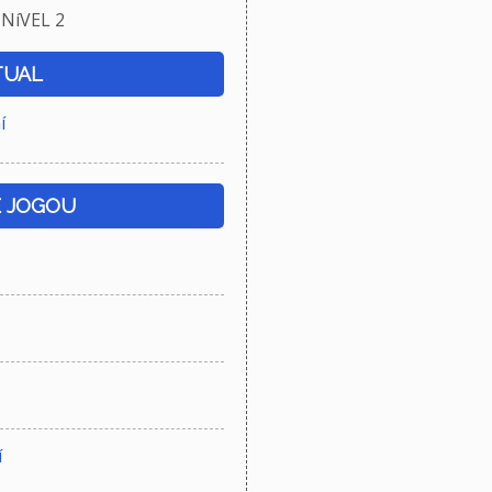
NíVEL 2
TUAL
í
E JOGOU
í