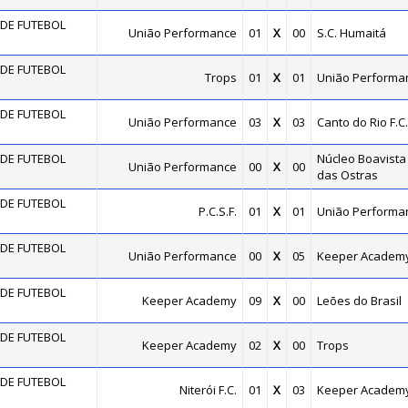
DE FUTEBOL
União Performance
01
X
00
S.C. Humaitá
DE FUTEBOL
Trops
01
X
01
União Performa
DE FUTEBOL
União Performance
03
X
03
Canto do Rio F.C.
DE FUTEBOL
Núcleo Boavista 
União Performance
00
X
00
das Ostras
DE FUTEBOL
P.C.S.F.
01
X
01
União Performa
DE FUTEBOL
União Performance
00
X
05
Keeper Academ
DE FUTEBOL
Keeper Academy
09
X
00
Leões do Brasil
DE FUTEBOL
Keeper Academy
02
X
00
Trops
DE FUTEBOL
Niterói F.C.
01
X
03
Keeper Academ