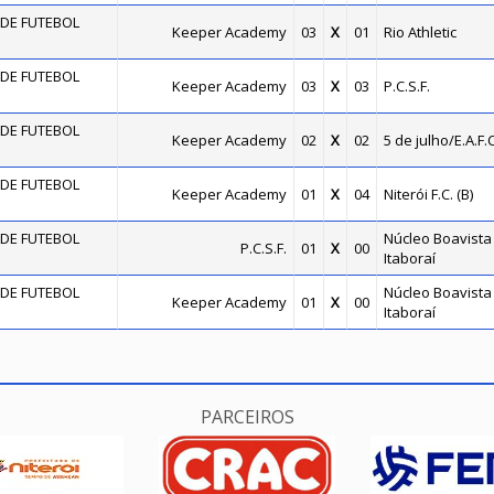
DE FUTEBOL
Keeper Academy
03
X
01
Rio Athletic
DE FUTEBOL
Keeper Academy
03
X
03
P.C.S.F.
DE FUTEBOL
Keeper Academy
02
X
02
5 de julho/E.A.F.C
DE FUTEBOL
Keeper Academy
01
X
04
Niterói F.C. (B)
DE FUTEBOL
Núcleo Boavista 
P.C.S.F.
01
X
00
Itaboraí
DE FUTEBOL
Núcleo Boavista 
Keeper Academy
01
X
00
Itaboraí
PARCEIROS