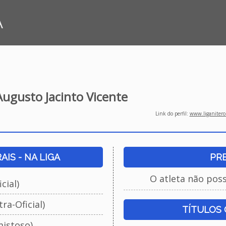
A
ugusto Jacinto Vicente
Link do perfil:
www.liganiteroi
IS - NA LIGA
PR
O atleta não pos
cial)
ra-Oficial)
TÍTULOS
istoso)