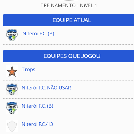
TREINAMENTO - NíVEL 1
EQUIPE ATUAL
Niterói F.C. (B)
EQUIPES QUE JOGOU
Trops
Niterói F.C. NÃO USAR
Niterói F.C. (B)
Niterói F.C./13