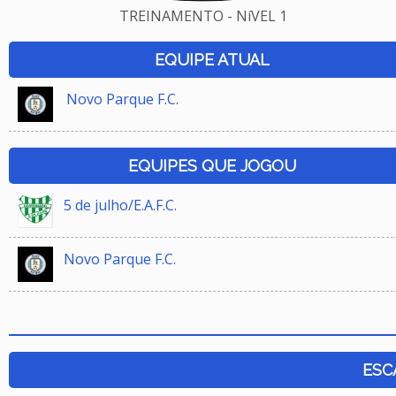
TREINAMENTO - NíVEL 1
EQUIPE ATUAL
Novo Parque F.C.
EQUIPES QUE JOGOU
5 de julho/E.A.F.C.
Novo Parque F.C.
ESC