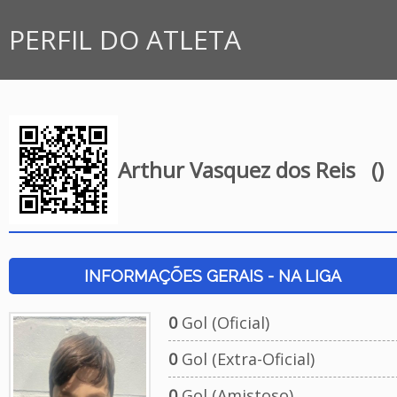
PERFIL DO ATLETA
Arthur Vasquez dos Reis
()
INFORMAÇÕES GERAIS - NA LIGA
0
Gol (Oficial)
0
Gol (Extra-Oficial)
0
Gol (Amistoso)