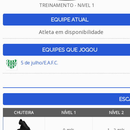
TREINAMENTO - NíVEL 1
EQUIPE ATUAL
Atleta em disponibilidade
EQUIPES QUE JOGOU
5 de julho/E.A.F.C.
ESC
CHUTEIRA
NÍVEL 1
NÍVEL 2
0 gols
1 - 2 gols