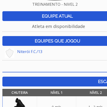
TREINAMENTO - NíVEL 2
EQUIPE ATUAL
Atleta em disponibilidade
EQUIPES QUE JOGOU
Niterói F.C./13
ESC
CHUTEIRA
NÍVEL 1
NÍVEL 2
0 gols
1 - 2 gols